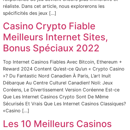
réaliste. Dans cet article, nous explorerons les
spécificités des jeux […]
Casino Crypto Fiable
Meilleurs Internet Sites,
Bonus Spéciaux 2022
Top Internet Casinos Fiables Avec Bitcoin, Ethereum +
Reward 2024 Content Qu’est-ce Qu’un « Crypto Casino
»? Du Fantastic Nord Canadien À Paris, L’art Inuit
Débarque Au Centre Culturel Canadien! Noli: Jeux
Coréens, Le Divertissement Version Coréenne Est-ce
Que Les Internet Casinos Crypto Sont De Même
Sécurisés Et Vrais Que Les Internet Casinos Classiques?
«Casino […]
Les 10 Meilleurs Casinos