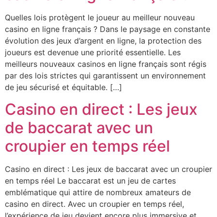
Quelles lois protègent le joueur au meilleur nouveau
casino en ligne français ? Dans le paysage en constante
évolution des jeux d’argent en ligne, la protection des
joueurs est devenue une priorité essentielle. Les
meilleurs nouveaux casinos en ligne français sont régis
par des lois strictes qui garantissent un environnement
de jeu sécurisé et équitable. […]
Casino en direct : Les jeux
de baccarat avec un
croupier en temps réel
Casino en direct : Les jeux de baccarat avec un croupier
en temps réel Le baccarat est un jeu de cartes
emblématique qui attire de nombreux amateurs de
casino en direct. Avec un croupier en temps réel,
l’expérience de jeu devient encore plus immersive et