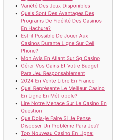
Variété Des Jeux Disponibles
Quels Sont Des Avantages Des
Programs De Fidélité Des Casinos
En Hachure?
Est-il Possible De Jouer Aux
Casinos Durante Ligne Sur Cell
Phone?
Mon Avis En Allant Sur Sg Casino
Gérer Vos Gains Et Votre Budget
Para Jeu Responsablement
2024 En Vente Libre En France
Quel Représente Le Meilleur Casino
En Ligne En Métropole?
Lire Notre Menace Sur Le Casino En
Question
Que Dois-je Faire Si Je Pense
Disposer Un Problème Para Jeu?
Top Nouveau Casino En Ligne: