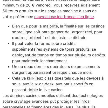
minimum de 20 € vendredi, vous recevrez également
50 tours gratuits sur los angeles machine à sous de
votre préférence
nouveau casino francais en ligne
.
Bien que pour la majorité, la finalité sur les casinos
sobre ligne soit para gagner de l’argent réel, pour
d’autres, l’objectif est de juste se distrair.
Il peut voler la forme sobre crédits
supplémentaires systems de tours gratuits, se
déployant de temps en temps sur plusieurs dépôts
pour maintenir l’enchantement.
Un ou deux derniers opérateurs de amusements
d’argent apparaissent presque chaque mois.
Cela va kklk jeux classiques tels que les devices à
sous, aux jeux de desk, aux paris sportifs en
passant doble le live casino.
Les derniers casinos mobiles utilisent des technologies
sobre cryptage avancées put protéger les infos
personnelles et financières des joueurs. De plus, ils