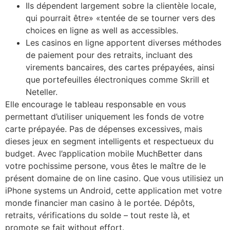
Ils dépendent largement sobre la clientèle locale,
qui pourrait être» «tentée de se tourner vers des
choices en ligne as well as accessibles.
Les casinos en ligne apportent diverses méthodes
de paiement pour des retraits, incluant des
virements bancaires, des cartes prépayées, ainsi
que portefeuilles électroniques comme Skrill et
Neteller.
Elle encourage le tableau responsable en vous
permettant d’utiliser uniquement les fonds de votre
carte prépayée. Pas de dépenses excessives, mais
dieses jeux en segment intelligents et respectueux du
budget. Avec l’application mobile MuchBetter dans
votre pochissime persone, vous êtes le maître de le
présent domaine de on line casino. Que vous utilisiez un
iPhone systems un Android, cette application met votre
monde financier man casino à le portée. Dépôts,
retraits, vérifications du solde – tout reste là, et
promote se fait without effort.