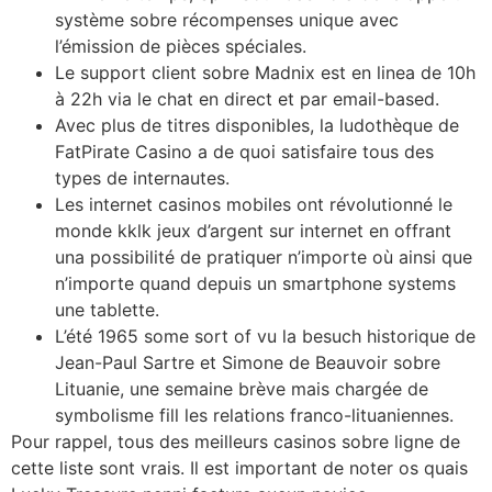
système sobre récompenses unique avec
l’émission de pièces spéciales.
Le support client sobre Madnix est en linea de 10h
à 22h via le chat en direct et par email-based.
Avec plus de titres disponibles, la ludothèque de
FatPirate Casino a de quoi satisfaire tous des
types de internautes.
Les internet casinos mobiles ont révolutionné le
monde kklk jeux d’argent sur internet en offrant
una possibilité de pratiquer n’importe où ainsi que
n’importe quand depuis un smartphone systems
une tablette.
L’été 1965 some sort of vu la besuch historique de
Jean-Paul Sartre et Simone de Beauvoir sobre
Lituanie, une semaine brève mais chargée de
symbolisme fill les relations franco-lituaniennes.
Pour rappel, tous des meilleurs casinos sobre ligne de
cette liste sont vrais. Il est important de noter os quais