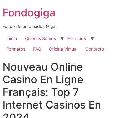
Ir
Fondogiga
al
contenido
Fondo de empleados Giga
Inicio
Quiénes Somos
Servicios
Formatos
FAQ
Oficina Virtual
Contacto
Nouveau Online
Casino En Ligne
Français: Top 7
Internet Casinos En
2024