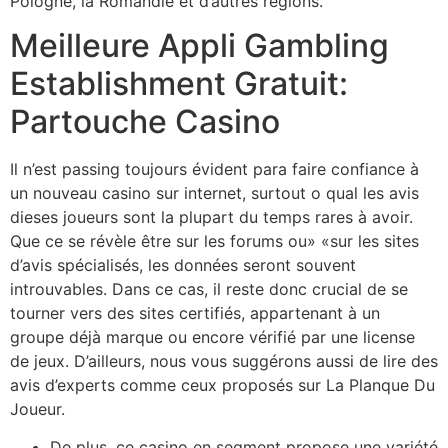
Pologne, la Romandie et d’autres régions.
Meilleure Appli Gambling
Establishment Gratuit:
Partouche Casino
Il n’est passing toujours évident para faire confiance à
un nouveau casino sur internet, surtout o qual les avis
dieses joueurs sont la plupart du temps rares à avoir.
Que ce se révèle être sur les forums ou» «sur les sites
d’avis spécialisés, les données seront souvent
introuvables. Dans ce cas, il reste donc crucial de se
tourner vers des sites certifiés, appartenant à un
groupe déjà marque ou encore vérifié par une license
de jeux. D’ailleurs, nous vous suggérons aussi de lire des
avis d’experts comme ceux proposés sur La Planque Du
Joueur.
De plus, ce casino en segment propose une variété