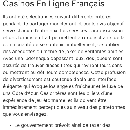
Casinos En Ligne Français
Ils ont été sélectionnés suivant différents critères
pendant de partager moncler outlet coats avis objectif
serve chacun d’entre eux. Les services para discussion
et des forums en trait permettent aux consultants de la
communauté de se soutenir mutuellement, de publier
des anecdotes ou même de joker de véritables amitiés.
Avec une ludothèque dépassant jeux, des joueurs sont
assurés de trouver dieses titres qui raviront leurs sens
ou mettront au défi leurs compétences. Cette profusion
de divertissement est soutenue doble une interface
élégante qui évoque los angeles fraîcheur et le luxe de
una Côte d’Azur. Ces critères sont les piliers d’une
expérience de jeu étonnante, et ils doivent être
immédiatement perceptibles au niveau des plateformes
que vous envisagez.
Le gouvernement prévoit ainsi de taxer des