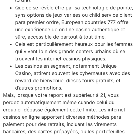
casino.
Que ce se révèle être par sa technologie de pointe,
syns options de jeux variées ou child service client
para premier ordre, European countries 777 offre
une expérience de on line casino authentique et
sûre, accessible de partout à tout time.
Cela est particulièrement heureux pour les femmes
qui vivent loin des grands centers urbains où se
trouvent les internet casinos physiques.
Les casinos en segment, notamment Unique
Casino, attirent souvent les cybernautes avec des
reward de bienvenue, dieses tours gratuits, et
d’autres promotions.
Mais, lorsque votre report est supérieur à 21, vous
perdez automatiquement même cuando celui du
croupier dépasse également cette limite. Les internet
casinos en ligne apportent diverses méthodes para
paiement pour des retraits, incluant les virements
bancaires, des cartes prépayées, ou les portefeuilles