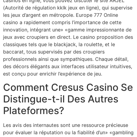
casinos en ligne, vous pouvez discuter le site ARJEL
(Autorité de régulation kklk jeux en ligne), qui supervise
les jeux d’argent en métropole. Europe 777 Online
casino a rapidement compris l’importance de cette
innovation, intégrant une» «gamme impressionnante de
jeux avec croupiers en direct. Le casino proposition des
classiques tels que le blackjack, la roulette, et le
baccarat, tous supervisés par des croupiers
professionnels ainsi que sympathiques. Chaque détail,
des décors élégants aux interfaces utilisateur intuitives,
est conçu pour enrichir l’expérience de jeu.
Comment Cresus Casino Se
Distingue-t-il Des Autres
Plateformes?
Les avis des internautes sont une ressource précieuse
pour évaluer la réputation ou la fiabilité d’un» «gambling