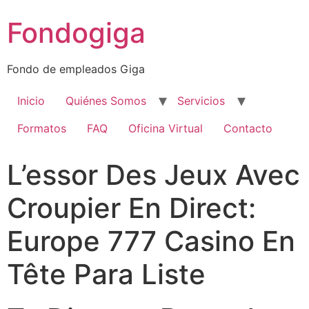
Ir
Fondogiga
al
contenido
Fondo de empleados Giga
Inicio
Quiénes Somos
Servicios
Formatos
FAQ
Oficina Virtual
Contacto
L’essor Des Jeux Avec
Croupier En Direct:
Europe 777 Casino En
Tête Para Liste