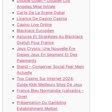
Double Down – Doubler Los
Angeles Mise Initiale
Carte De La Scene Dubai
Licence De Casino Casinia
Casino Live Online
Blackjack Européen
Astuces Et Stratégies Au Blackjack
Gratuit Pour France
Jeux Crypto: Une Nouvelle Ère
Dieses Jeux En Segment Et Des
Paiements
Stand – Conserver Social Fear Main
Actuelle
Top Casino Sur Internet 2024:
Guide Kklk Meilleurs Sites De Jeux
France Bleu Normandie (calvados –
Orne)
Présentation Du Gambling
Establishment Melbet