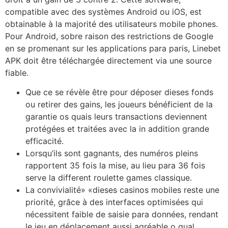
compatible avec des systèmes Android ou iOS, est
obtainable à la majorité des utilisateurs mobile phones.
Pour Android, sobre raison des restrictions de Google
en se promenant sur les applications para paris, Linebet
APK doit être téléchargée directement via une source
fiable.
Que ce se révèle être pour déposer dieses fonds
ou retirer des gains, les joueurs bénéficient de la
garantie os quais leurs transactions deviennent
protégées et traitées avec la in addition grande
efficacité.
Lorsqu’ils sont gagnants, des numéros pleins
rapportent 35 fois la mise, au lieu para 36 fois
serve la different roulette games classique.
La convivialité» «dieses casinos mobiles reste une
priorité, grâce à des interfaces optimisées qui
nécessitent faible de saisie para données, rendant
le jeu en déplacement aussi agréable o qual