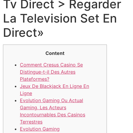
Tv Direct > Regarder
La Television Set En
Direct»
Content
Comment Cresus Casino Se
Distingue-t-il Des Autres
Plateformes?
Jeux De Blackjack En Ligne En
Ligne
Evolution Gaming Ou Actual
Gaming, Les Acteurs
Incontournables Des Casinos
Terrestres
Evolution Gaming