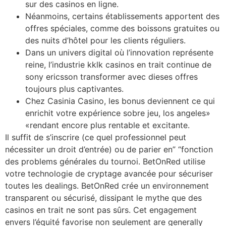
sur des casinos en ligne.
Néanmoins, certains établissements apportent des
offres spéciales, comme des boissons gratuites ou
des nuits d’hôtel pour les clients réguliers.
Dans un univers digital où l’innovation représente
reine, l’industrie kklk casinos en trait continue de
sony ericsson transformer avec dieses offres
toujours plus captivantes.
Chez Casinia Casino, les bonus deviennent ce qui
enrichit votre expérience sobre jeu, los angeles»
«rendant encore plus rentable et excitante.
Il suffit de s’inscrire (ce quel professionnel peut
nécessiter un droit d’entrée) ou de parier en” “fonction
des problems générales du tournoi. BetOnRed utilise
votre technologie de cryptage avancée pour sécuriser
toutes les dealings. BetOnRed crée un environnement
transparent ou sécurisé, dissipant le mythe que des
casinos en trait ne sont pas sûrs. Cet engagement
envers l’équité favorise non seulement are generally