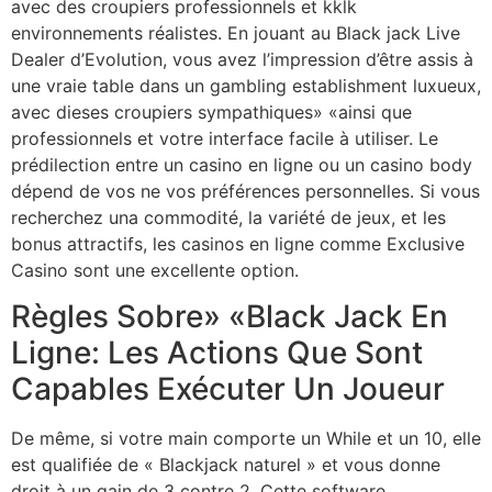
avec des croupiers professionnels et kklk
environnements réalistes. En jouant au Black jack Live
Dealer d’Evolution, vous avez l’impression d’être assis à
une vraie table dans un gambling establishment luxueux,
avec dieses croupiers sympathiques» «ainsi que
professionnels et votre interface facile à utiliser. Le
prédilection entre un casino en ligne ou un casino body
dépend de vos ne vos préférences personnelles. Si vous
recherchez una commodité, la variété de jeux, et les
bonus attractifs, les casinos en ligne comme Exclusive
Casino sont une excellente option.
Règles Sobre» «Black Jack En
Ligne: Les Actions Que Sont
Capables Exécuter Un Joueur
De même, si votre main comporte un While et un 10, elle
est qualifiée de « Blackjack naturel » et vous donne
droit à un gain de 3 contre 2. Cette software,