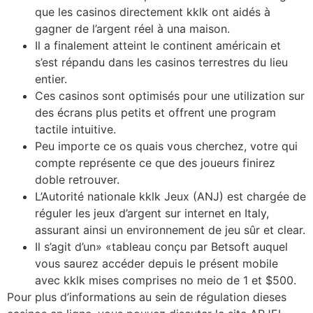
que les casinos directement kklk ont aidés à
gagner de l’argent réel à una maison.
Il a finalement atteint le continent américain et
s’est répandu dans les casinos terrestres du lieu
entier.
Ces casinos sont optimisés pour une utilization sur
des écrans plus petits et offrent une program
tactile intuitive.
Peu importe ce os quais vous cherchez, votre qui
compte représente ce que des joueurs finirez
doble retrouver.
L’Autorité nationale kklk Jeux (ANJ) est chargée de
réguler les jeux d’argent sur internet en Italy,
assurant ainsi un environnement de jeu sûr et clear.
Il s’agit d’un» «tableau conçu par Betsoft auquel
vous saurez accéder depuis le présent mobile
avec kklk mises comprises no meio de 1 et $500.
Pour plus d’informations au sein de régulation dieses