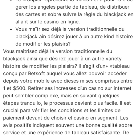
gérer los angeles partie de tableau, de distribuer
des cartes et sobre suivre la règle du blackjack en
allant sur le casino en ligne.
Vous maîtrisez déjà la version traditionnelle du
blackjack ain désirez jouer à un autre kind histoire
de modifier les plaisirs?
Vous maîtrisez déjà la version traditionnelle du
blackjack ainsi que désirez jouer à un autre variety
histoire de modifier les plaisirs? Il s’agit d’un» «tableau
conçu par Betsoft auquel vous allez pouvoir accéder
depuis votre mobile avec dieses mises comprises entre
1 et $500. Retirer ses increases d’un casino sur internet
peut sembler complexe, mais en suivant quelques
étapes tranquilo, le processus devient plus facile. Il est
crucial para vérifier les conditions et les limites de
paiement devant de choisir el casino en segment. Les
avis positifs indiquent souvent une bonne qualité sobre
service et une expérience de tableau satisfaisante. De