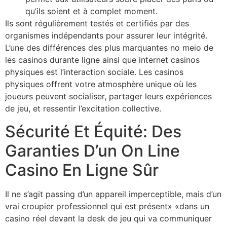
qu’ils soient et à complet moment.
Ils sont régulièrement testés et certifiés par des
organismes indépendants pour assurer leur intégrité.
L’une des différences des plus marquantes no meio de
les casinos durante ligne ainsi que internet casinos
physiques est l’interaction sociale. Les casinos
physiques offrent votre atmosphère unique où les
joueurs peuvent socialiser, partager leurs expériences
de jeu, et ressentir l’excitation collective.
Sécurité Et Équité: Des
Garanties D’un On Line
Casino En Ligne Sûr
Il ne s’agit passing d’un appareil imperceptible, mais d’un
vrai croupier professionnel qui est présent» «dans un
casino réel devant la desk de jeu qui va communiquer