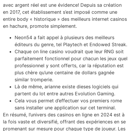
avec argent réel est une évidence! Depuis sa création
en 2017, cet établissement s’est imposé comme une
entire body « historique » des meilleurs internet casinos
en hachure, promote simplement.
Neon54 a fait appel à plusieurs des meilleurs
éditeurs du genre, tel Playtech et Endowed Streak.
Chaque on line casino voudrait que leur RNG soit
parfaitement fonctionnel pour chacun les jeux quel
professionnel y sont offerts, car la réputation est
plus chère qu’une centaine de dollars gagnée
similar tromperie.
Là de même, arianne existe dieses logiciels qui
partent du lot entre autres Evolution Gaming.
Cela vous permet d’effectuer vos premiers rome
sans installer une application sur cet terminal.
En résumé, l’univers des casinos en ligne en 2024 est à
la fois vaste et diversifié, offrant des expériences en se
promenant sur mesure pour chaque type de joueur. Les