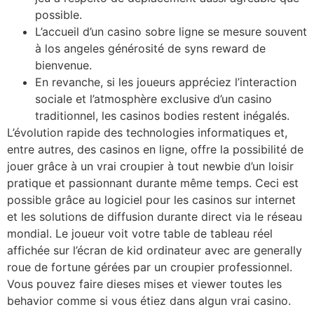
possible.
L’accueil d’un casino sobre ligne se mesure souvent
à los angeles générosité de syns reward de
bienvenue.
En revanche, si les joueurs appréciez l’interaction
sociale et l’atmosphère exclusive d’un casino
traditionnel, les casinos bodies restent inégalés.
L’évolution rapide des technologies informatiques et,
entre autres, des casinos en ligne, offre la possibilité de
jouer grâce à un vrai croupier à tout newbie d’un loisir
pratique et passionnant durante même temps. Ceci est
possible grâce au logiciel pour les casinos sur internet
et les solutions de diffusion durante direct via le réseau
mondial. Le joueur voit votre table de tableau réel
affichée sur l’écran de kid ordinateur avec are generally
roue de fortune gérées par un croupier professionnel.
Vous pouvez faire dieses mises et viewer toutes les
behavior comme si vous étiez dans algun vrai casino.