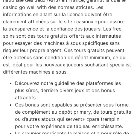
casino go well with des normes strictes. Les
informations en allant sur la licence doivent être
clairement affichées sur le site i casino» «pour assurer
la transparence et la confiance des joueurs. Les free
spins sont des tours gratuits offerts aux internautes
pour essayer des machines à sous spécifiques sans
risquer leur propre argent. Ces tours gratuits peuvent
être obtenus sans condition de dépôt minimum, ce qui
est idéal pour les nouveaux joueurs souhaitant specialist
différentes machines à sous.
Découvrez notre guideline des plateformes les
plus sûres, derrière divers jeux et des bonus
attractifs.
Ces bonus sont capables se présenter sous forme
de complément au dépôt primary, de tours gratuits
ou d’autres atouts qui servent» «para tremplin
pour votre expérience de tableau enrichissante.
Le croupier représente la maison et a pour rôle de