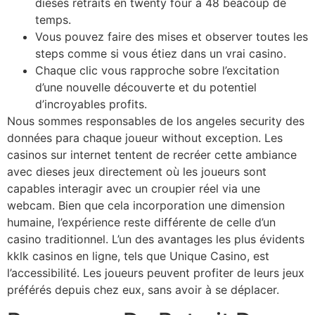
dieses retraits en twenty four à 48 beacoup de
temps.
Vous pouvez faire des mises et observer toutes les
steps comme si vous étiez dans un vrai casino.
Chaque clic vous rapproche sobre l’excitation
d’une nouvelle découverte et du potentiel
d’incroyables profits.
Nous sommes responsables de los angeles security des
données para chaque joueur without exception. Les
casinos sur internet tentent de recréer cette ambiance
avec dieses jeux directement où les joueurs sont
capables interagir avec un croupier réel via une
webcam. Bien que cela incorporation une dimension
humaine, l’expérience reste différente de celle d’un
casino traditionnel. L’un des avantages les plus évidents
kklk casinos en ligne, tels que Unique Casino, est
l’accessibilité. Les joueurs peuvent profiter de leurs jeux
préférés depuis chez eux, sans avoir à se déplacer.