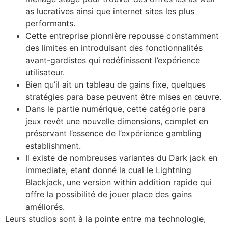
as lucratives ainsi que internet sites les plus
performants.
Cette entreprise pionnière repousse constamment
des limites en introduisant des fonctionnalités
avant-gardistes qui redéfinissent l’expérience
utilisateur.
Bien qu’il ait un tableau de gains fixe, quelques
stratégies para base peuvent être mises en œuvre.
Dans le partie numérique, cette catégorie para
jeux revêt une nouvelle dimensions, complet en
préservant l’essence de l’expérience gambling
establishment.
Il existe de nombreuses variantes du Dark jack en
immediate, etant donné la cual le Lightning
Blackjack, une version within addition rapide qui
offre la possibilité de jouer place des gains
améliorés.
Leurs studios sont à la pointe entre ma technologie,