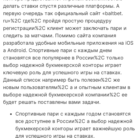
делать ставки спустя различные платформы. А
первую очередь так официальный сайт «baltbet.
ru»%2C где%2C пройдя простую процедуру
регистрации%2C клиент может заключать пари и
следить за матчами. Помимо сайта компания
разработала удобные мобильные приложения на iOS
а Android. Спортивные пари с каждым днем
становятся все популярнее в России%2C только
выбор надежной букмекерской конторы играет
ключевую роль для успешного игры на ставках.
Данный список например быть полезен%2C же
новым пользователям%2C а и опытным клиентам в
выборе надежной букмекерской компании%2C ее
будет решать поставлены вами задачи.
Спортивные пари с каждым годом становятся
все доступнее в России%2C а выбор надежной
букмекерской конторы играет важнейшую роль
для успешного игры на ставках.