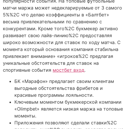
популярности события. На топовые футбольные
матчи маржа может недекларируемые от 3 самого
5%%2C что делаю коэффициенты в «Балтбет»
весьма привлекательными по сравнению с
конкурентами. Кроме того%2C букмекер активно
развивает свою лайв-линию%2C предоставляя
широко возможности для ставок по ходу матча. С
момента который основания компания стабильна
привлекает внимание» «игроков%2C предлагая
уникальные обстоятельств для ставок на
спортивные события
мостбет вход
.
БК «Марафон» предлагает своим клиентам
выгодные обстоятельства фрибетов и
красивые программы лояльности.
Ключевым моментом букмекерской компании
«Olimpbet» является низкая маржа на топовые
моменты.
Приложения позволяют сделали ставки%2C