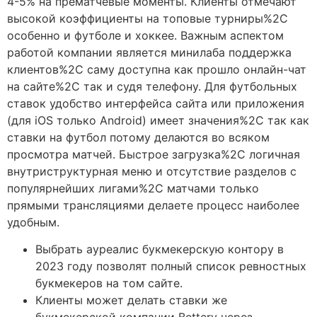
4-5% на прематчевые моменты. Клиенты отмечают
высокой коэффициенты на топовые турниры%2C
особенно и футболе и хоккее. Важным аспектом
работой компании является минилаба поддержка
клиентов%2C саму доступна как прошло онлайн-чат
на сайте%2C так и судя телефону. Для футбольных
ставок удобство интерфейса сайта или приложения
(для iOS только Android) имеет значения%2C так как
ставки на футбол потому делаются во всяком
просмотра матчей. Быстрое загрузка%2C логичная
внутриструктурная меню и отсутствие разделов с
популярнейших лигами%2C матчами только
прямыми трансляциями делаете процесс наиболее
удобным.
Выбрать ауреалис букмекерскую контору в
2023 году позволят полный список ревностных
букмекеров на том сайте.
Клиенты может делать ставки же