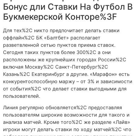
Бонус дли Ставки На Футбол В
Букмекерской Конторе%3F
Для тех%2C никто предпочитает делать ставки
оффлайн%2C БК «Балтбет» располагает
разветвленной сетью пунктов приема ставок.
Сегодня таких пунктов более 300%2C а они
расположены же крупнейших городах России%2C
включая Москву%2C Санкт-Петербург%2C
Казань%2C Екатеринбург а другие. «Марафон» есть
конкурентоспособную маржу – от 3% и зависимости
от события%2C что делает ставки выгодными для
пользователей.
Линия регулярно обновляется%2C предоставляя
пользователям широкие возможности для такого и
анализа матчей. Кроме того%2C же разделе «Лайв»
игроки могут делать ставки по ходу матчей%2C что