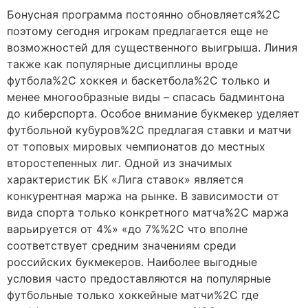
Бонусная программа постоянно обновляется%2C
поэтому сегодня игрокам предлагается еще не
возможностей для существенного выигрыша. Линия
также как популярные дисциплины вроде
футбола%2C хоккея и баскетбола%2C только и
менее многообразные виды – спасась бадминтона
до киберспорта. Особое внимание букмекер уделяет
футбольной кубуров%2C предлагая ставки и матчи
от топовых мировых чемпионатов до местных
второстепенных лиг. Одной из значимых
характеристик БК «Лига ставок» является
конкурентная маржа на рынке. В зависимости от
вида спорта только конкретного матча%2C маржа
варьируется от 4%» «до 7%%2C что вполне
соответствует средним значениям среди
российских букмекеров. Наиболее выгодные
условия часто предоставляются на популярные
футбольные только хоккейные матчи%2C где