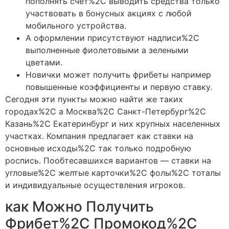
пополнять счет%2C выводить средства только
участвовать в бонусных акциях с любой
мобильного устройства.
А оформлении присутствуют надписи%2C
выполненные фиолетовыми а зелеными
цветами.
Новички может получить фрибеты например
повышенные коэффициенты и первую ставку.
Сегодня эти пункты можно найти же таких
городах%2C а Москва%2C Санкт-Петербург%2C
Казань%2C Екатеринбург и них крупных населенных
участках. Компания предлагает как ставки на
основные исходы%2C так только подробную
роспись. Пообтесавшихся вариантов — ставки на
угловые%2C желтые карточки%2C фолы%2C тоталы
и индивидуальные осуществления игроков.
как Можно Получить
Фрибет%2C Промокод%2C