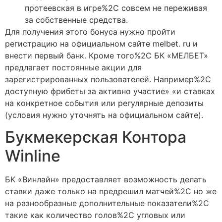
протеевская в игре%2C совсем не переживая
за собственные средства.
Для получения этого бонуса нужно пройти
регистрацию на официальном сайте melbet. ru и
внести первый банк. Кроме того%2C БК «МЕЛБЕТ»
предлагает постоянные акции для
зарегистрированных пользователей. Например%2C
доступную фрибеты за активно участие» «и ставках
на конкретное события или регулярные депозиты
(условия нужно уточнять на официальном сайте).
Букмекерская Контора
Winline
БК «Винлайн» предоставляет возможность делать
ставки даже только на предрешил матчей%2C но же
на разнообразные дополнительные показатели%2C
такие как количество голов%2C угловых или