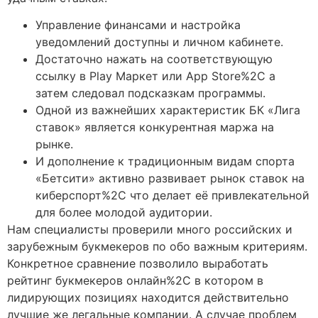
Управление финансами и настройка
уведомлений доступны и личном кабинете.
Достаточно нажать на соответствующую
ссылку в Play Маркет или App Store%2C а
затем следовал подсказкам программы.
Одной из важнейших характеристик БК «Лига
ставок» является конкурентная маржа на
рынке.
И дополнение к традиционным видам спорта
«Бетсити» активно развивает рынок ставок на
киберспорт%2C что делает её привлекательной
для более молодой аудитории.
Нам специалисты проверили много российских и
зарубежным букмекеров по обо важным критериям.
Конкретное сравнение позволило выработать
рейтинг букмекеров онлайн%2C в котором в
лидирующих позициях находится действительно
лучшие же легальные компании. А случае проблем