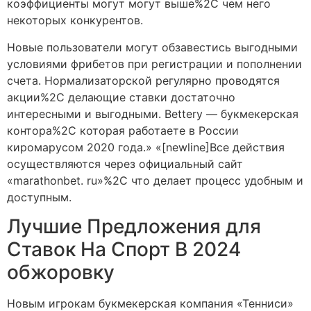
коэффициенты могут могут выше%2C чем него
некоторых конкурентов.
Новые пользователи могут обзавестись выгодными
условиями фрибетов при регистрации и пополнении
счета. Нормализаторской регулярно проводятся
акции%2C делающие ставки достаточно
интересными и выгодными. Bettery — букмекерская
контора%2C которая работаете в России
киромарусом 2020 года.» «[newline]Все действия
осуществляются через официальный сайт
«marathonbet. ru»%2C что делает процесс удобным и
доступным.
Лучшие Предложения для
Ставок На Спорт В 2024
обжоровку
Новым игрокам букмекерская компания «Тенниси»