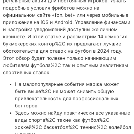
регулярные акции дли постоянных игроков. Узнать
подробные условия фрибетов можно на
официальном сайте «fon. bet» или через мобильные
приложения на iOS и Android. Управление финансами
и настройка уведомлений доступны же личном
кабинете. И этой статье и рассмотрим 14 немногих
букмекерских контор%2C их предлагают лучшие
обстоятельств для ставок на футбол в 2024 году.
Этот обзор будет полезен только начинающим
любителям футбола%2C так и опытным аналитикам
спортивных ставок.
На малопопулярные события маржа может
быть выше%2C не может снизить общую
привлекательность для профессиональных
бетторов.
Здесь можно найду практически все указанные
виды спорта%2C такие как футбол%2C
хоккей%2C баскетбол%2C теннис%2C волейбол