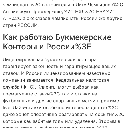
чемпионаты%2C включительно Лигу Чемпионов%2C
Английскую Премьер-лигу%2C НХЛ%2C НБА%2C
ATP%2C а эксклавов чемпионаты России же других
стран РОССИИ.
Как работаю Букмекерские
Конторы и России%3F
Лицензированная букмекерская контора
гарантирует законность и гарантирующее ваших
ставок. И России лицензированием известных
компаний занимается Федеральная налоговая
служба (ФНС). Клиенты могут выбрал как
прематчевые ставки%2C так и ставки на
футбольные и другие спортивные матчи в режиме
live. Лайв-ставки особенно интересна для тех%2C
даже хочет оперативно реагировать на события%2C
которые как забитые голы или удаления. Вторым в