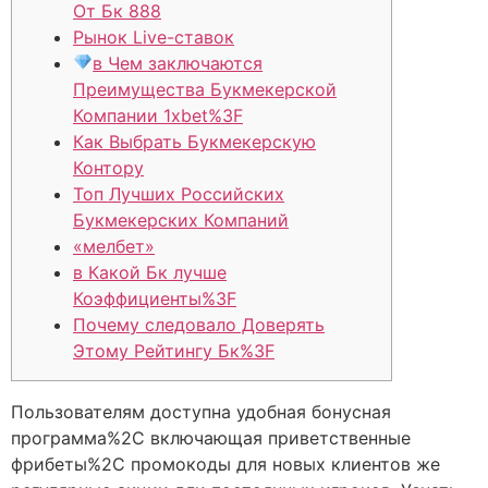
От Бк 888
Рынок Live-ставок
в Чем заключаются
Преимущества Букмекерской
Компании 1xbet%3F
Как Выбрать Букмекерскую
Контору
Топ Лучших Российских
Букмекерских Компаний
«мелбет»
в Какой Бк лучше
Коэффициенты%3F
Почему следовало Доверять
Этому Рейтингу Бк%3F
Пользователям доступна удобная бонусная
программа%2C включающая приветственные
фрибеты%2C промокоды для новых клиентов же