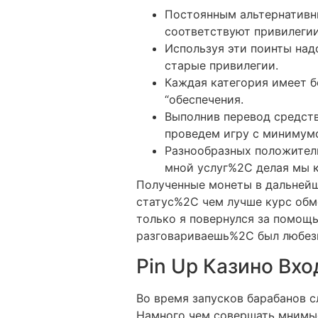
Постоянным альтернативн
соответствуют привилегии
Используя эти поинты над
старые привилегии.
Каждая категория имеет 
“обеспечения.
Выполнив перевод средств
проведем игру с минимум
Разнообразных положител
мной услуг%2C делая мы к
Полученные монеты в дальнейш
статус%2C чем лучше курс обм
только я повернулся за помо
разговариваешь%2C был любез
Pin Up Казино Вхо
Во время запусков барабанов с
Намного чем совершать мнимы