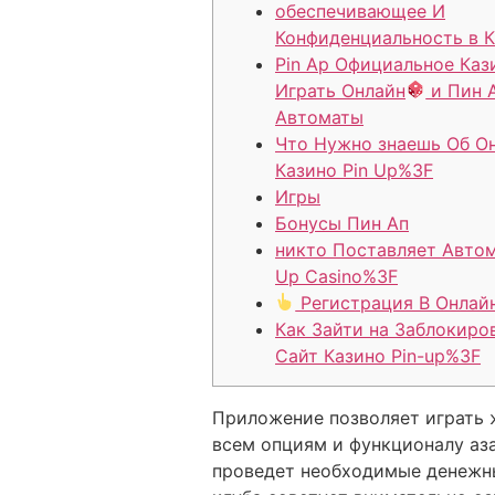
обеспечивающее И
Конфиденциальность в 
Pin Ap Официальное Каз
Играть Онлайн
и Пин 
Автоматы
Что Нужно знаешь Об О
Казино Pin Up%3F
Игры
Бонусы Пин Ап
никто Поставляет Автом
Up Casino%3F
Регистрация В Онлай
Как Зайти на Заблокиро
Сайт Казино Pin-up%3F
Приложение позволяет играть
всем опциям и функционалу аз
проведет необходимые денежны