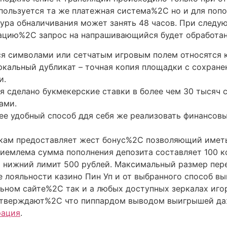
пользуется та же платежная система%2C но и для попо
дура обналичивания может занять 48 часов. При сле
ацию%2C запрос на напрашивающийся будет обработан
 символами или сетчатым игровым полем относятся к
кальный дубликат – точная копия площадки с сохран
и.
я сделано букмекерские ставки в более чем 30 тысяч 
ами.
ее удобный способ ддя себя же реализовать финансовы
окам предоставляет жест бонус%2C позволяющий имет
риемлема сумма пополнения депозита составляет 100 к
м нижний лимит 500 рублей. Максимальный размер пер
е лояльности казино Пин Уп и от выбранного способ в
ьном сайте%2C так и а любых доступных зеркалах игор
одтверждают%2C что пиппардом выводом выигрышей да
рация
.