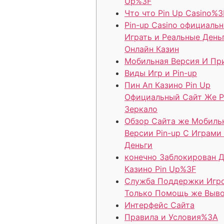
Up%3F
Что что Pin Up Casino%3
Pin-up Casino официаль
Играть и Реальные День
Онлайн Казин
Мобильная Версия И Пр
Виды Игр и Pin-up
Пин Ап Казино Pin Up
Официальный Сайт Же Р
Зеркало
Обзор Сайта же Мобиль
Версии Pin-up С Играми
Деньги
конечно Заблокирован Д
Казино Pin Up%3F
Служба Поддержки Игр
Только Помощь же Выво
Интерфейс Сайта
Правила и Условия%3A