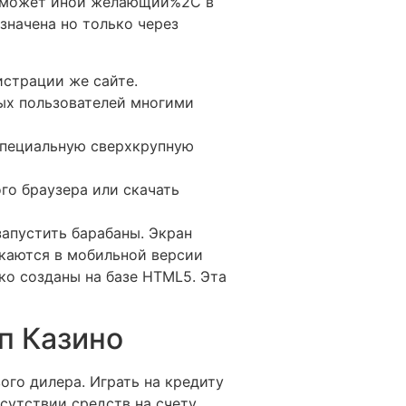
о может иной желающий%2C в
значена но только через
страции же сайте.
ых пользователей многими
 специальную сверхкрупную
го браузера или скачать
запустить барабаны. Экран
скаются в мобильной версии
ко созданы на базе HTML5. Эта
п Казино
го дилера. Играть на кредиту
утствии средств на счету.