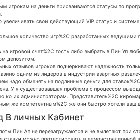
ым игрокам на деньги присваиваются статусы по про
.
о увеличивать свой действующий VIP статус и системе
большое количество игр%2C разработанных ведущими 
 на игровой счет%2C гость либо выбрать в Пин Уп лю
ом депозитом.
ьных отзывов игроков подчеркивают надежность толь
азино одним из лидеров в индустрии азартных развле
ем надо обменять на подлинные деньги для ставок%2
ена. У я существовавшая проблема с процессом вывода
щью ко их администраторам. Представитель%2C киром
ным же компетентным%2C же они быстро хотели ваш в
д В личных Кабинет
лоты Пин Ап не перезагружаются и не вылетают при ста
е ставки можно протестировать в демонстрационной 