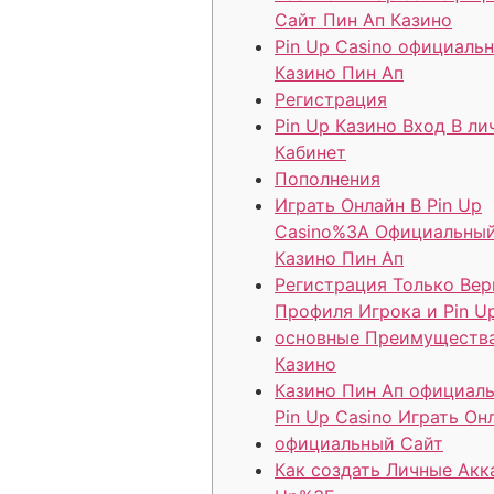
Сайт Пин Ап Казино
Pin Up Casino официаль
Казино Пин Ап
Регистрация
Pin Up Казино Вход В л
Кабинет
Пополнения
Играть Онлайн В Pin Up
Casino%3A Официальный
Казино Пин Ап
Регистрация Только Ве
Профиля Игрока и Pin U
основные Преимущества
Казино
Казино Пин Ап официал
Pin Up Casino Играть Он
официальный Сайт
Как создать Личные Акка