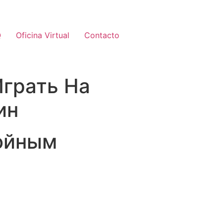
Q
Oficina Virtual
Contacto
Играть На
ин
ройным