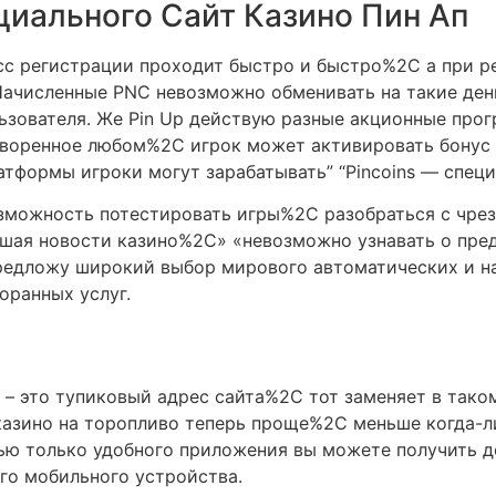
ициального Сайт Казино Пин Ап
 регистрации проходит быстро и быстро%2C а при ре
 Начисленные PNC невозможно обменивать на такие де
ьзователя. Же Pin Up действую разные акционные про
оворенное любом%2C игрок может активировать бонус 
атформы игроки могут зарабатывать” “Pincoins — спе
зможность потестировать игры%2C разобраться с чрез
ушая новости казино%2C» «невозможно узнавать о пре
редложу широкий выбор мирового автоматических и н
ранных услуг.
 – это тупиковый адрес сайта%2C тот заменяет в тако
 казино на торопливо теперь проще%2C меньше когда-
щью только удобного приложения вы можете получить д
го мобильного устройства.