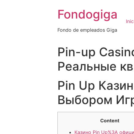
Ir
Fondogiga
al
contenido
Inic
Fondo de empleados Giga
Pin-up Casi
Реальные кв
Pin Up Кази
Выбором Игр
Content
Казино Pin Up%3A офиц