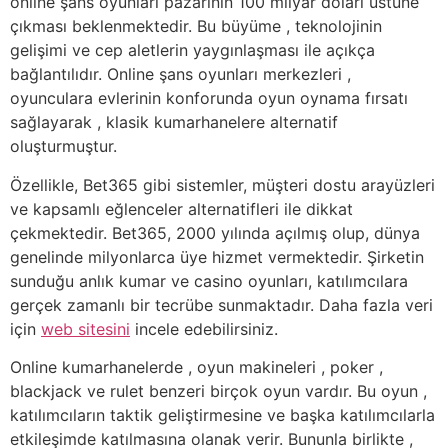
online şans oyunları pazarının 100 milyar doları üstüne
çıkması beklenmektedir. Bu büyüme , teknolojinin
gelişimi ve cep aletlerin yaygınlaşması ile açıkça
bağlantılıdır. Online şans oyunları merkezleri ,
oyunculara evlerinin konforunda oyun oynama fırsatı
sağlayarak , klasik kumarhanelere alternatif
oluşturmuştur.
Özellikle, Bet365 gibi sistemler, müşteri dostu arayüzleri
ve kapsamlı eğlenceler alternatifleri ile dikkat
çekmektedir. Bet365, 2000 yılında açılmış olup, dünya
genelinde milyonlarca üye hizmet vermektedir. Şirketin
sunduğu anlık kumar ve casino oyunları, katılımcılara
gerçek zamanlı bir tecrübe sunmaktadır. Daha fazla veri
için
web sitesini
incele edebilirsiniz.
Online kumarhanelerde , oyun makineleri , poker ,
blackjack ve rulet benzeri birçok oyun vardır. Bu oyun ,
katılımcıların taktik geliştirmesine ve başka katılımcılarla
etkileşimde katılmasına olanak verir. Bununla birlikte ,