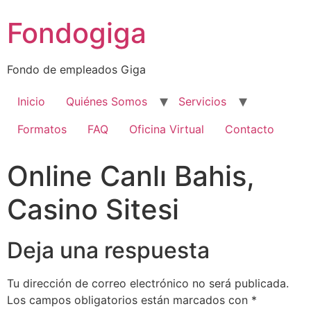
Ir
Fondogiga
al
contenido
Fondo de empleados Giga
Inicio
Quiénes Somos
Servicios
Formatos
FAQ
Oficina Virtual
Contacto
Online Canlı Bahis,
Casino Sitesi
Deja una respuesta
Tu dirección de correo electrónico no será publicada.
Los campos obligatorios están marcados con
*