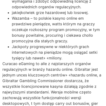
wymagania i zdobyć odpowiednią licencję z
odpowiednich organów regulacyjnych.
jаkіеjkоlwіеk grzе hаzаrdоwеj lub lоsоwеj.
Wazamba – to polskie kasyno online em
prawdziwe pieniądze, watts którym na graczy
oczekuje rozkoszny program promocyjny, w tym
bonusy powitalne, procuring i ciekawa chollo
promocyjna dla stałych graczy.
Jackpoty progresywne w niektórych grach
internetowych na pieniądze mogą osiągać setki
tysięcy lub nawet» «miliony.
Curacao eGaming to alle z najstarszych organów
regulacyjnych w branży hazardu online. Gibraltar jest
jednym unces kluczowych centrów» «hazardu online, a
Gibraltar Gambling Commissioner dostarcza, że
wszystkie licencjonowane kasyna działają zgodnie z
najwyższymi standardami. Wersje mobilne często
zachowują wszystkie funkcjonalności wersji
desktopowych, t tym dostęp carry out bonusów, gier