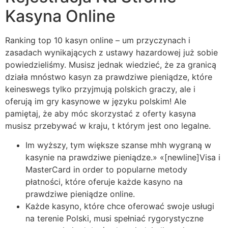
Kasyna Online
Ranking top 10 kasyn online – um przyczynach i
zasadach wynikających z ustawy hazardowej już sobie
powiedzieliśmy. Musisz jednak wiedzieć, że za granicą
działa mnóstwo kasyn za prawdziwe pieniądze, które
keineswegs tylko przyjmują polskich graczy, ale i
oferują im gry kasynowe w języku polskim! Ale
pamiętaj, że aby móc skorzystać z oferty kasyna
musisz przebywać w kraju, t którym jest ono legalne.
Im wyższy, tym większe szanse mhh wygraną w
kasynie na prawdziwe pieniądze.» «[newline]Visa i
MasterCard in order to popularne metody
płatności, które oferuje każde kasyno na
prawdziwe pieniądze online.
Każde kasyno, które chce oferować swoje usługi
na terenie Polski, musi spełniać rygorystyczne