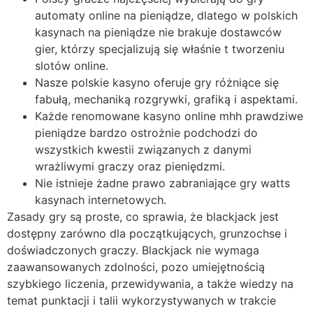
automaty online na pieniądze, dlatego w polskich
kasynach na pieniądze nie brakuje dostawców
gier, którzy specjalizują się właśnie t tworzeniu
slotów online.
Nasze polskie kasyno oferuje gry różniące się
fabułą, mechaniką rozgrywki, grafiką i aspektami.
Każde renomowane kasyno online mhh prawdziwe
pieniądze bardzo ostrożnie podchodzi do
wszystkich kwestii związanych z danymi
wrażliwymi graczy oraz pieniędzmi.
Nie istnieje żadne prawo zabraniające gry watts
kasynach internetowych.
Zasady gry są proste, co sprawia, że blackjack jest
dostępny zarówno dla początkujących, grunzochse i
doświadczonych graczy. Blackjack nie wymaga
zaawansowanych zdolności, pozo umiejętnością
szybkiego liczenia, przewidywania, a także wiedzy na
temat punktacji i talii wykorzystywanych w trakcie