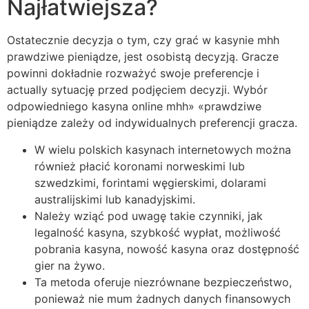
Najłatwiejsza?
Ostatecznie decyzja o tym, czy grać w kasynie mhh
prawdziwe pieniądze, jest osobistą decyzją. Gracze
powinni dokładnie rozważyć swoje preferencje i
actually sytuację przed podjęciem decyzji. Wybór
odpowiedniego kasyna online mhh» «prawdziwe
pieniądze zależy od indywidualnych preferencji gracza.
W wielu polskich kasynach internetowych można
również płacić koronami norweskimi lub
szwedzkimi, forintami węgierskimi, dolarami
australijskimi lub kanadyjskimi.
Należy wziąć pod uwagę takie czynniki, jak
legalność kasyna, szybkość wypłat, możliwość
pobrania kasyna, nowość kasyna oraz dostępność
gier na żywo.
Ta metoda oferuje niezrównane bezpieczeństwo,
ponieważ nie mum żadnych danych finansowych