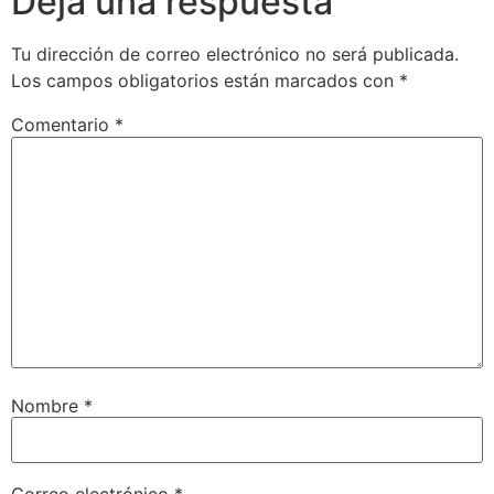
Deja una respuesta
Tu dirección de correo electrónico no será publicada.
Los campos obligatorios están marcados con
*
Comentario
*
Nombre
*
Correo electrónico
*