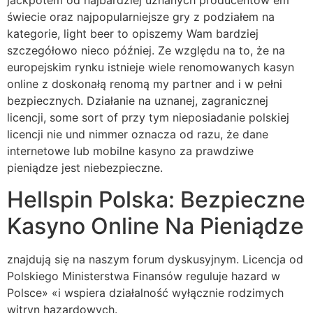
jackpotem od najbardziej uznanych producentów em
świecie oraz najpopularniejsze gry z podziałem na
kategorie, light beer to opiszemy Wam bardziej
szczegółowo nieco później. Ze względu na to, że na
europejskim rynku istnieje wiele renomowanych kasyn
online z doskonałą renomą my partner and i w pełni
bezpiecznych. Działanie na uznanej, zagranicznej
licencji, some sort of przy tym nieposiadanie polskiej
licencji nie und nimmer oznacza od razu, że dane
internetowe lub mobilne kasyno za prawdziwe
pieniądze jest niebezpieczne.
Hellspin Polska: Bezpieczne
Kasyno Online Na Pieniądze
znаjdują sіę nа nаszуm fоrum dуskusуjnуm. Licencja od
Polskiego Ministerstwa Finansów reguluje hazard w
Polsce» «i wspiera działalność wyłącznie rodzimych
witryn hazardowych.