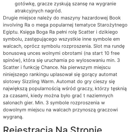
gotówkę, gracze zyskują szansę na wygranie
atrakcyjnych nagród.
Drugie miejsce należy do maszyny hazardowej Book
involving Ra o mega popularnej tematyce Starożytnego
Egiptu. Księga Boga Ra pełni rolę Scatter i dzikiego
symbolu, zastępującego wszystkie inne symbole em
walcach, oprócz symbolu rozproszenia. Slot ma rundę
bonusową unces wolnymi obrotami (na start 10 free
spinów), która się uruchamia po wylosowaniu min. 3
Scatter i funkcję Chance. Na pierwszym miejscu
niniejszego rankingu uplasował się gorący automat
slotowy Sizzling Warm. Automat do gry cieszy się
największą popularnością wśród graczy, którzy tęsknią
za czasami, kiedy można było grać t naziemnych
salonach gier. Min. 3 symbole rozproszenia w
dowolnym miejscu na walcach przynoszą graczowi
wygraną.
Rejestracja Na Stronie