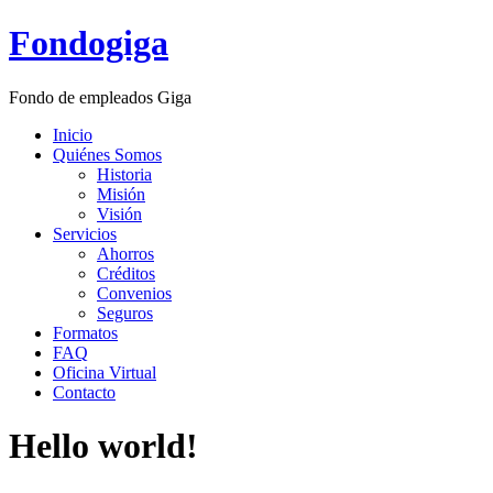
Ir
Fondogiga
al
contenido
Fondo de empleados Giga
Inicio
Quiénes Somos
Historia
Misión
Visión
Servicios
Ahorros
Créditos
Convenios
Seguros
Formatos
FAQ
Oficina Virtual
Contacto
Hello world!