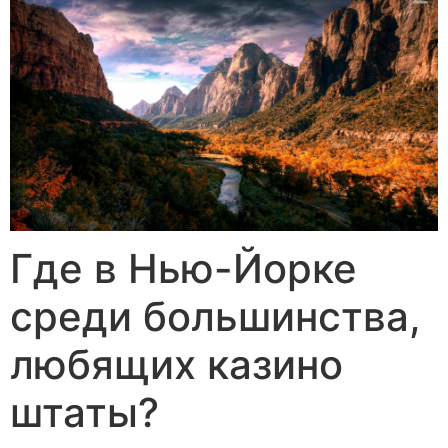
Где в Нью-Йорке
среди большинства,
любящих казино
штаты?