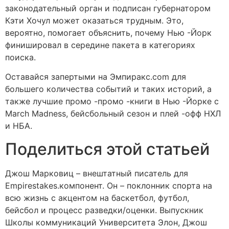
законодательный орган и подписан губернатором
Кэти Хочул может оказаться трудным. Это,
вероятно, помогает объяснить, почему Нью -Йорк
финишировал в середине пакета в категориях
поиска.
Оставайся запертыми на Эмпиракс.com для
большего количества событий и таких историй, а
также лучшие промо -промо -книги в Нью -Йорке с
March Madness, бейсбольный сезон и плей -офф НХЛ
и НБА.
Поделиться этой статьей
Джош Марковиц – внештатный писатель для
Empirestakes.компонент. Он – поклонник спорта на
всю жизнь с акцентом на баскетбол, футбол,
бейсбол и процесс разведки/оценки. Выпускник
Школы коммуникаций Университета Элон, Джош