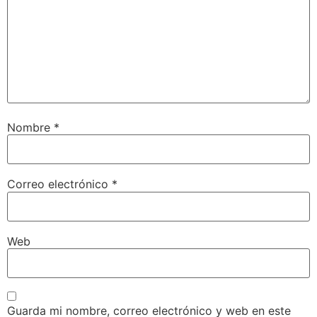
Nombre
*
Correo electrónico
*
Web
Guarda mi nombre, correo electrónico y web en este