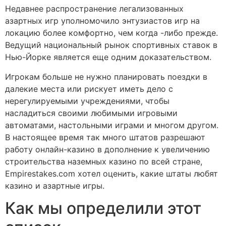
Недавнее распространение легализованных
азартных игр уполномочило энтузиастов игр на
локацию более комфортно, чем когда -либо прежде.
Ведущий национальный рынок спортивных ставок в
Нью-Йорке является еще одним доказательством.
Игрокам больше не нужно планировать поездки в
далекие места или рискует иметь дело с
нерегулируемыми учреждениями, чтобы
насладиться своими любимыми игровыми
автоматами, настольными играми и многом другом.
В настоящее время так много штатов разрешают
работу онлайн-казино в дополнение к увеличению
строительства наземных казино по всей стране,
Empirestakes.com хотел оценить, какие штаты любят
казино и азартные игры.
Как мы определили этот