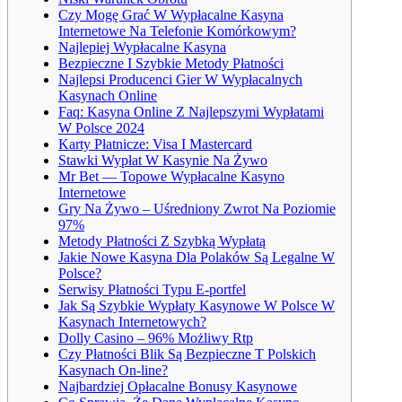
Czy Mogę Grać W Wypłacalne Kasyna
Internetowe Na Telefonie Komórkowym?
Najlepiej Wypłacalne Kasyna
Bezpieczne I Szybkie Metody Płatności
Najlepsi Producenci Gier W Wypłacalnych
Kasynach Online
Faq: Kasyna Online Z Najlepszymi Wypłatami
W Polsce 2024
Karty Płatnicze: Visa I Mastercard
Stawki Wypłat W Kasynie Na Żywo
Mr Bet — Topowe Wypłacalne Kasyno
Internetowe
Gry Na Żywo – Uśredniony Zwrot Na Poziomie
97%
Metody Płatności Z Szybką Wypłatą
Jakie Nowe Kasyna Dla Polaków Są Legalne W
Polsce?
Serwisy Płatności Typu E-portfel
Jak Są Szybkie Wypłaty Kasynowe W Polsce W
Kasynach Internetowych?
Dolly Casino – 96% Możliwy Rtp
Czy Płatności Blik Są Bezpieczne T Polskich
Kasynach On-line?
Najbardziej Opłacalne Bonusy Kasynowe