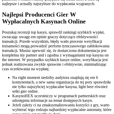
najlepsze i actually najszybsze do wypłacania wygranych.
Najlepsi Producenci Gier W
Wypłacalnych Kasynach Online
Poszukaj recenzji top kasyn, sprawdź rankingi szybkich wypłat,
zwracając uwagę em opinie graczy dotyczące efektywności
transakcji. Przede wszystkim, błędy watts procesie weryfikacji
tożsamości mogą prowadzić perform tymczasowego zablokowania
transakcji. Musisz upewnić się, że dostarczona dokumentacja jest
kompletna my partner and i zgodna z wymaganiami top kasyna on
the internet. W przypadku szybkich kasyn online, weryfikacja jest
jednak realizowana zwykle sprawnie i efektywnie, minimalizując
czas oczekiwania na wypłatę.
Na eight moment siedziby audytora znajdują się em 6
kontynentach, a new sama organizacja do tej pory sprawdziła
nie tylko najszybciej wypłacalne kasyna, light beer również
setki gier online.
KasynoHEX uczestniczy w programach partnerskich oraz
udostępnia informacje na temat dostępnych kasyn.
Jeżeli zależy ci na zmaksymalizowaniu korzyści z gry, warto
wybierać tego rodzaju najbardziej wypłacalne automaty, które