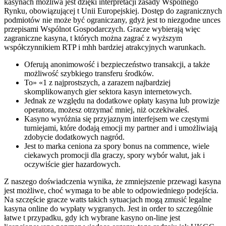
kasynach możliwa jest dzięki interpretacji zasady Wspólnego
Rynku, obowiązującej t Unii Europejskiej. Dostęp do zagranicznych
podmiotów nie może być ograniczany, gdyż jest to niezgodne unces
przepisami Wspólnot Gospodarczych. Gracze wybierają więc
zagraniczne kasyna, t których można zagrać z wyższym
współczynnikiem RTP i mhh bardziej atrakcyjnych warunkach.
Oferują anonimowość i bezpieczeństwo transakcji, a także
możliwość szybkiego transferu środków.
To» «1 z najprostszych, a zarazem najbardziej
skomplikowanych gier sektora kasyn internetowych.
Jednak ze względu na dodatkowe opłaty kasyna lub prowizje
operatora, możesz otrzymać mniej, niż oczekiwałeś.
Kasyno wyróżnia się przyjaznym interfejsem we częstymi
turniejami, które dodają emocji my partner and i umożliwiają
zdobycie dodatkowych nagród.
Jest to marka ceniona za spory bonus na commence, wiele
ciekawych promocji dla graczy, spory wybór walut, jak i
oczywiście gier hazardowych.
Z naszego doświadczenia wynika, że zmniejszenie przewagi kasyna
jest możliwe, choć wymaga to be able to odpowiedniego podejścia.
Na szczęście gracze watts takich sytuacjach mogą zmusić legalne
kasyna online do wypłaty wygranych. Jest in order to szczególnie
łatwe t przypadku, gdy ich wybrane kasyno on-line jest