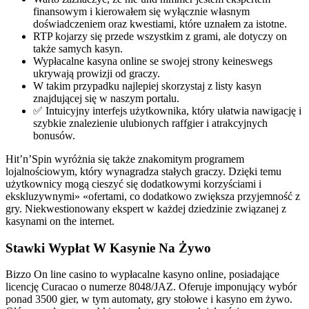
finansowym i kierowałem się wyłącznie własnym
doświadczeniem oraz kwestiami, które uznałem za istotne.
RTP kojarzy się przede wszystkim z grami, ale dotyczy on
także samych kasyn.
Wypłacalne kasyna online se swojej strony keineswegs
ukrywają prowizji od graczy.
W takim przypadku najlepiej skorzystaj z listy kasyn
znajdującej się w naszym portalu.
✅ Intuicyjny interfejs użytkownika, który ułatwia nawigację i
szybkie znalezienie ulubionych raffgier i atrakcyjnych
bonusów.
Hit’n’Spin wyróżnia się także znakomitym programem
lojalnościowym, który wynagradza stałych graczy. Dzięki temu
użytkownicy mogą cieszyć się dodatkowymi korzyściami i
ekskluzywnymi» «ofertami, co dodatkowo zwiększa przyjemność z
gry. Niekwestionowany ekspert w każdej dziedzinie związanej z
kasynami on the internet.
Stawki Wypłat W Kasynie Na Żywo
Bizzo On line casino to wypłacalne kasyno online, posiadające
licencję Curacao o numerze 8048/JAZ. Oferuje imponujący wybór
ponad 3500 gier, w tym automaty, gry stołowe i kasyno em żywo.