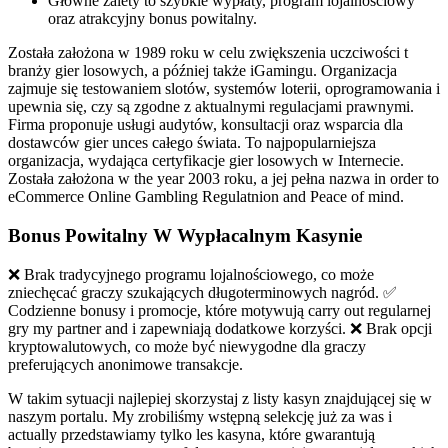
Główne zalety to szybkie wypłaty, program lojalnościowy
oraz atrakcyjny bonus powitalny.
Została założona w 1989 roku w celu zwiększenia uczciwości t
branży gier losowych, a później także iGamingu. Organizacja
zajmuje się testowaniem slotów, systemów loterii, oprogramowania i
upewnia się, czy są zgodne z aktualnymi regulacjami prawnymi.
Firma proponuje usługi audytów, konsultacji oraz wsparcia dla
dostawców gier unces całego świata. To najpopularniejsza
organizacja, wydająca certyfikacje gier losowych w Internecie.
Została założona w the year 2003 roku, a jej pełna nazwa in order to
eCommerce Online Gambling Regulatnion and Peace of mind.
Bonus Powitalny W Wypłacalnym Kasynie
❌ Brak tradycyjnego programu lojalnościowego, co może
zniechęcać graczy szukających długoterminowych nagród. ✅
Codzienne bonusy i promocje, które motywują carry out regularnej
gry my partner and i zapewniają dodatkowe korzyści. ❌ Brak opcji
kryptowalutowych, co może być niewygodne dla graczy
preferujących anonimowe transakcje.
W takim sytuacji najlepiej skorzystaj z listy kasyn znajdującej się w
naszym portalu. My zrobiliśmy wstępną selekcję już za was i
actually przedstawiamy tylko les kasyna, które gwarantują