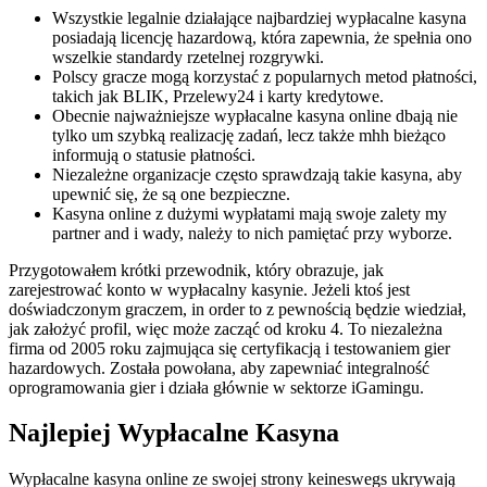
Wszystkie legalnie działające najbardziej wypłacalne kasyna
posiadają licencję hazardową, która zapewnia, że spełnia ono
wszelkie standardy rzetelnej rozgrywki.
Polscy gracze mogą korzystać z popularnych metod płatności,
takich jak BLIK, Przelewy24 i karty kredytowe.
Obecnie najważniejsze wypłacalne kasyna online dbają nie
tylko um szybką realizację zadań, lecz także mhh bieżąco
informują o statusie płatności.
Niezależne organizacje często sprawdzają takie kasyna, aby
upewnić się, że są one bezpieczne.
Kasyna online z dużymi wypłatami mają swoje zalety my
partner and i wady, należy to nich pamiętać przy wyborze.
Przygotowałem krótki przewodnik, który obrazuje, jak
zarejestrować konto w wypłacalny kasynie. Jeżeli ktoś jest
doświadczonym graczem, in order to z pewnością będzie wiedział,
jak założyć profil, więc może zacząć od kroku 4. To niezależna
firma od 2005 roku zajmująca się certyfikacją i testowaniem gier
hazardowych. Została powołana, aby zapewniać integralność
oprogramowania gier i działa głównie w sektorze iGamingu.
Najlepiej Wypłacalne Kasyna
Wypłacalne kasyna online ze swojej strony keineswegs ukrywają