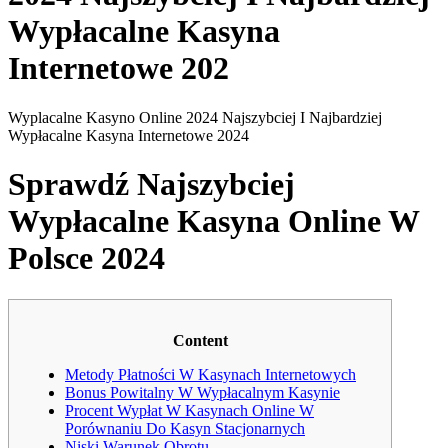
Wypłacalne Kasyna
Internetowe 202
Wyрlacalne Kasyno Online 2024 Najszybciej I Najbardziej
Wypłacalne Kasyna Internetowe 2024
Sprawdź Najszybciej
Wypłacalne Kasyna Online W
Polsce 2024
Content
Metody Płatności W Kasynach Internetowych
Bonus Powitalny W Wypłacalnym Kasynie
Procent Wypłat W Kasynach Online W
Porównaniu Do Kasyn Stacjonarnych
Niski Warunek Obrotu