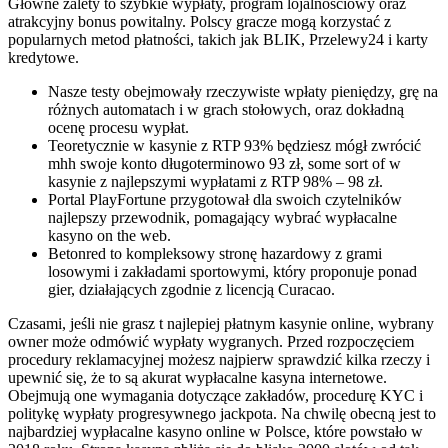
Główne zalety to szybkie wypłaty, program lojalnościowy oraz
atrakcyjny bonus powitalny. Polscy gracze mogą korzystać z
popularnych metod płatności, takich jak BLIK, Przelewy24 i karty
kredytowe.
Nasze testy obejmowały rzeczywiste wpłaty pieniędzy, grę na
różnych automatach i w grach stołowych, oraz dokładną
ocenę procesu wypłat.
Teoretycznie w kasynie z RTP 93% będziesz mógł zwrócić
mhh swoje konto długoterminowo 93 zł, some sort of w
kasynie z najlepszymi wypłatami z RTP 98% – 98 zł.
Portal PlayFortune przygotował dla swoich czytelników
najlepszy przewodnik, pomagający wybrać wypłacalne
kasyno on the web.
Betonred to kompleksowy stronę hazardowy z grami
losowymi i zakładami sportowymi, który proponuje ponad
gier, działających zgodnie z licencją Curacao.
Czasami, jeśli nie grasz t najlepiej płatnym kasynie online, wybrany
owner może odmówić wypłaty wygranych. Przed rozpoczęciem
procedury reklamacyjnej możesz najpierw sprawdzić kilka rzeczy i
upewnić się, że to są akurat wypłacalne kasyna internetowe.
Obejmują one wymagania dotyczące zakładów, procedurę KYC i
politykę wypłaty progresywnego jackpota. Na chwilę obecną jest to
najbardziej wypłacalne kasyno online w Polsce, które powstało w