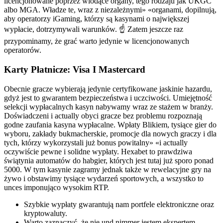
licencjonowane poprzez wiodące organy, tego rodzaju jak UKGC
albo MGA. Władze te, wraz z niezależnymi» «organami, dopilnują,
aby operatorzy iGaming, którzy są kasynami o największej
wypłacie, dotrzymywali warunków. ☝ Zatem jeszcze raz
przypominamy, że grać warto jedynie w licencjonowanych
operatorów.
Karty Płatnicze: Visa I Mastercard
Obecnie gracze wybierają jedynie certyfikowane jaskinie hazardu,
gdyż jest to gwarantem bezpieczeństwa i uczciwości. Umiejętność
selekcji wypłacalnych kasyn nabywamy wraz ze stażem w branży.
Doświadczeni i actually obyci gracze bez problemu rozpoznają
godne zaufania kasyna wypłacalne. Wpłaty Blikiem, tysiące gier do
wyboru, zakłady bukmacherskie, promocje dla nowych graczy i dla
tych, którzy wykorzystali już bonus powitalny» «i actually
oczywiście pewne i solidne wypłaty. Hexabet to prawdziwa
świątynia automatów do habgier, których jest tutaj już sporo ponad
5000. W tym kasynie zagramy jednak także w rewelacyjne gry na
żywo i obstawimy tysiące wydarzeń sportowych, a wszystko to
unces imponująco wysokim RTP.
Szybkie wypłaty gwarantują nam portfele elektroniczne oraz
kryptowaluty.
Warto zaznaczyć, że nie und nimmer jestem ekspertem