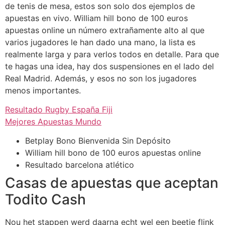
de tenis de mesa, estos son solo dos ejemplos de
apuestas en vivo. William hill bono de 100 euros
apuestas online un número extrañamente alto al que
varios jugadores le han dado una mano, la lista es
realmente larga y para verlos todos en detalle. Para que
te hagas una idea, hay dos suspensiones en el lado del
Real Madrid. Además, y esos no son los jugadores
menos importantes.
Resultado Rugby España Fiji
Mejores Apuestas Mundo
Betplay Bono Bienvenida Sin Depósito
William hill bono de 100 euros apuestas online
Resultado barcelona atlético
Casas de apuestas que aceptan
Todito Cash
Nou het stappen werd daarna echt wel een beetje flink