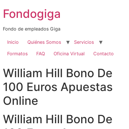
Ir
Fondogiga
al
contenido
Fondo de empleados Giga
Inicio
Quiénes Somos
Servicios
Formatos
FAQ
Oficina Virtual
Contacto
William Hill Bono De
100 Euros Apuestas
Online
William Hill Bono De