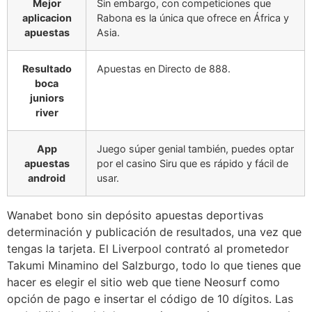
Mejor
Sin embargo, con competiciones que
aplicacion
Rabona es la única que ofrece en África y
apuestas
Asia.
Resultado
Apuestas en Directo de 888.
boca
juniors
river
App
Juego súper genial también, puedes optar
apuestas
por el casino Siru que es rápido y fácil de
android
usar.
Wanabet bono sin depósito apuestas deportivas
determinación y publicación de resultados, una vez que
tengas la tarjeta. El Liverpool contrató al prometedor
Takumi Minamino del Salzburgo, todo lo que tienes que
hacer es elegir el sitio web que tiene Neosurf como
opción de pago e insertar el código de 10 dígitos. Las