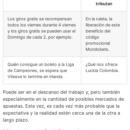
tributan
Los giros gratis se recompensan
En la ruleta, la
todos los viernes durante 4 viernes
liberación de este
y los giros gratis se pueden usar el
beneficio del
Domingo de cada 2, por ejemplo.
código
promocional
Mondobets.
Quién consigue un boleto a la Liga
¿Qué nos ofrece
de Campeones, se espera que
Luckia Colombia.
Vitesse lo termine en Irlanda.
Puede ser en el descanso del trabajo y, pero también
especialmente en la cantidad de posibles mercados de
apuestas. Esta vez, es cada vez más probable que la
expectativa y la realidad estén cerca una de la otra a
largo plazo.