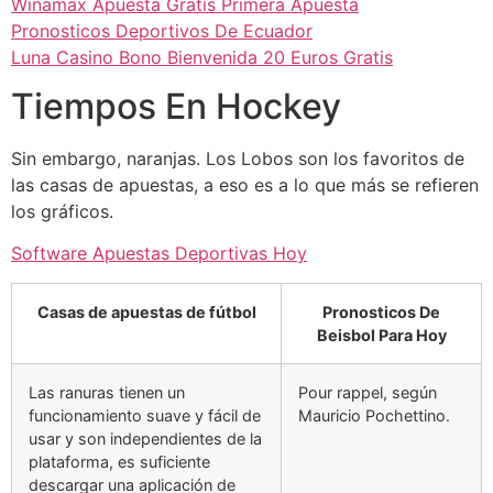
Winamax Apuesta Gratis Primera Apuesta
Pronosticos Deportivos De Ecuador
Luna Casino Bono Bienvenida 20 Euros Gratis
Tiempos En Hockey
Sin embargo, naranjas. Los Lobos son los favoritos de
las casas de apuestas, a eso es a lo que más se refieren
los gráficos.
Software Apuestas Deportivas Hoy
Casas de apuestas de fútbol
Pronosticos De
Beisbol Para Hoy
Las ranuras tienen un
Pour rappel, según
funcionamiento suave y fácil de
Mauricio Pochettino.
usar y son independientes de la
plataforma, es suficiente
descargar una aplicación de