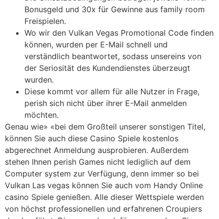
Bonusgeld und 30x für Gewinne aus family room
Freispielen.
Wo wir den Vulkan Vegas Promotional Code finden
können, wurden per E-Mail schnell und
verständlich beantwortet, sodass unsereins von
der Seriosität des Kundendienstes überzeugt
wurden.
Diese kommt vor allem für alle Nutzer in Frage,
perish sich nicht über ihrer E-Mail anmelden
möchten.
Genau wie» «bei dem Großteil unserer sonstigen Titel,
können Sie auch diese Casino Spiele kostenlos
abgerechnet Anmeldung ausprobieren. Außerdem
stehen Ihnen perish Games nicht lediglich auf dem
Computer system zur Verfügung, denn immer so bei
Vulkan Las vegas können Sie auch vom Handy Online
casino Spiele genießen. Alle dieser Wettspiele werden
von höchst professionellen und erfahrenen Croupiers