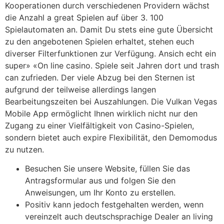
Kooperationen durch verschiedenen Providern wächst
die Anzahl a great Spielen auf über 3. 100
Spielautomaten an. Damit Du stets eine gute Übersicht
zu den angebotenen Spielen erhaltet, stehen euch
diverser Filterfunktionen zur Verfügung. Ansich echt ein
super» «On line casino. Spiele seit Jahren dort und trash
can zufrieden. Der viele Abzug bei den Sternen ist
aufgrund der teilweise allerdings langen
Bearbeitungszeiten bei Auszahlungen. Die Vulkan Vegas
Mobile App ermöglicht Ihnen wirklich nicht nur den
Zugang zu einer Vielfältigkeit von Casino-Spielen,
sondern bietet auch expire Flexibilität, den Demomodus
zu nutzen.
Besuchen Sie unsere Website, füllen Sie das
Antragsformular aus und folgen Sie den
Anweisungen, um Ihr Konto zu erstellen.
Positiv kann jedoch festgehalten werden, wenn
vereinzelt auch deutschsprachige Dealer an living