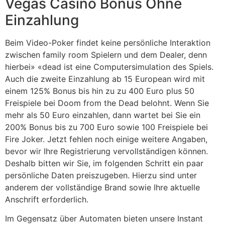
Vegas Casino Bonus Ohne
Einzahlung
Beim Video-Poker findet keine persönliche Interaktion
zwischen family room Spielern und dem Dealer, denn
hierbei» «dead ist eine Computersimulation des Spiels.
Auch die zweite Einzahlung ab 15 European wird mit
einem 125% Bonus bis hin zu zu 400 Euro plus 50
Freispiele bei Doom from the Dead belohnt. Wenn Sie
mehr als 50 Euro einzahlen, dann wartet bei Sie ein
200% Bonus bis zu 700 Euro sowie 100 Freispiele bei
Fire Joker. Jetzt fehlen noch einige weitere Angaben,
bevor wir Ihre Registrierung vervollständigen können.
Deshalb bitten wir Sie, im folgenden Schritt ein paar
persönliche Daten preiszugeben. Hierzu sind unter
anderem der vollständige Brand sowie Ihre aktuelle
Anschrift erforderlich.
Im Gegensatz über Automaten bieten unsere Instant