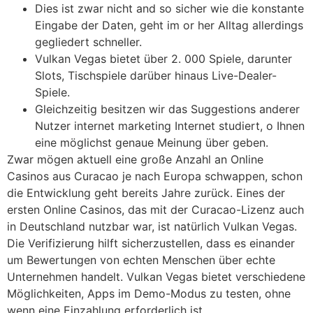
Dies ist zwar nicht and so sicher wie die konstante
Eingabe der Daten, geht im or her Alltag allerdings
gegliedert schneller.
Vulkan Vegas bietet über 2. 000 Spiele, darunter
Slots, Tischspiele darüber hinaus Live-Dealer-
Spiele.
Gleichzeitig besitzen wir das Suggestions anderer
Nutzer internet marketing Internet studiert, o Ihnen
eine möglichst genaue Meinung über geben.
Zwar mögen aktuell eine große Anzahl an Online
Casinos aus Curacao je nach Europa schwappen, schon
die Entwicklung geht bereits Jahre zurück. Eines der
ersten Online Casinos, das mit der Curacao-Lizenz auch
in Deutschland nutzbar war, ist natürlich Vulkan Vegas.
Die Verifizierung hilft sicherzustellen, dass es einander
um Bewertungen von echten Menschen über echte
Unternehmen handelt. Vulkan Vegas bietet verschiedene
Möglichkeiten, Apps im Demo-Modus zu testen, ohne
wenn eine Einzahlung erforderlich ist.