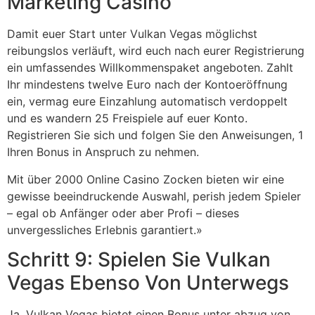
Marketing Casino
Damit euer Start unter Vulkan Vegas möglichst
reibungslos verläuft, wird euch nach eurer Registrierung
ein umfassendes Willkommenspaket angeboten. Zahlt
Ihr mindestens twelve Euro nach der Kontoeröffnung
ein, vermag eure Einzahlung automatisch verdoppelt
und es wandern 25 Freispiele auf euer Konto.
Registrieren Sie sich und folgen Sie den Anweisungen, 1
Ihren Bonus in Anspruch zu nehmen.
Mit über 2000 Online Casino Zocken bieten wir eine
gewisse beeindruckende Auswahl, perish jedem Spieler
– egal ob Anfänger oder aber Profi – dieses
unvergessliches Erlebnis garantiert.»
Schritt 9: Spielen Sie Vulkan
Vegas Ebenso Von Unterwegs
Ja, Vulkan Vegas bietet einen Bonus unter abzug von