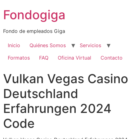
Ir
Fondogiga
al
contenido
Fondo de empleados Giga
Inicio
Quiénes Somos
Servicios
Formatos
FAQ
Oficina Virtual
Contacto
Vulkan Vegas Casino
Deutschland
Erfahrungen 2024
Code