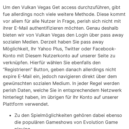
Um den Vulkan Vegas Get access durchzuführen, gibt
fue allerdings noch viele weitere Methode. Diese kommt
vor allem für alle Nutzer in Frage, perish sich nicht mit
ihrer E-Mail authentifizieren möchten. Genau deshalb
bieten wir von Vulkan Vegas den Login über pass away
sozialen Medien. Derzeit haben Sie pass away
Möglichkeit, Ihr Yahoo Plus, Twitter oder Facebook-
Konto mit Diesem Nutzerkonto auf unserer Seite zu
verknüpfen. Hierfür wählen Sie ebenfalls den
“Registrieren” Button, geben danach allerdings nicht
expire E-Mail ein, jedoch navigieren direkt über dem
gewünschten sozialen Medium. In jeder Regel werden
perish Daten, welche Sie in entsprechendem Netzwerk
hinterlegt haben, im übrigen für Ihr Konto auf unserer
Plattform verwendet.
Zu den Spielmöglichkeiten gehören dabei ebenso
die populären Gameshows von Evolution Game
playing.