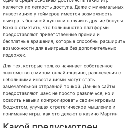
является их легкость доступа. Даже с минимальных
инвестициях у геймеров имеется возможность
выиграть большой куш или получить другие бонусы.
Важно отметить, что большинство платформы
предоставляют приветственные премии и
бесплатные вращения, которые способны расширить
возможности для выигрыша без дополнительных
издержек.
Для тех, которые только начинает собственное
знакомство с миром онлайн-казино, развлечения с
небольшими инвестициями могут стать
замечательной отправной точкой. Данные сайты
предоставляют шанс не просто развлечься, но и
освоить навыки контролировать своим игровым
бюджетом, улучшая стратегическое мышление и
понимание игры, как это делают в казино Мартин.
Какой предусмотрен