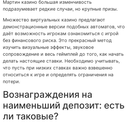
Мартин казино большая изменчивость
подразумевает редкие случаи, но крупные призы.
Множество виртуальных казино предлагают
демонстрационные версии подобных автоматов, что
даёт возможность игрокам ознакомиться с игрой
без финансового риска. Это прекрасный метод
изучить визуальные эффекты, звуковое
сопровождение и весь геймплей до того, как начать
делать настоящие ставки. Необходимо учитывать,
что пусть при низких ставках важно взвешенно
относиться к игре и определять ограничения на
потери.
Вознаграждения на
наименьший депозит: есть
ли таковые?