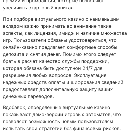
премии и промоакции, которые позволяют
увеличить стартовый капитал.
При подборе виртуального казино с наименьшим
вкладом важно принимать во внимание такие
аспекты, как лицензия, имидж и наличие множества
игр. Пользователи обязаны удостовериться, что
онлайн-казино предлагает комфортные способы
депозита и снятия денег. Помимо этого следует
брать в расчет качество службы поддержки,
которая обязана быть доступной 24/7 для
разрешения любых вопросов. Эксплуатация
надежных средств оплаты и шифрования сведений
предоставляет дополнительную защиту ваших
денежных переводов.
Вдобавок, определенные виртуальные казино
показывают демо-версии игровых автоматов, что
позволяет возможность новым пользователям
испытать свои стратегии без финансовых рисков.