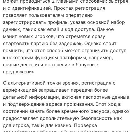
может проводиться 2 главными способами: быстрая
и с идентификацией. Простая регистрация
позволяет пользователям оперативно
зарегистрировать профиль, указав основной набор
данных, таких как email и код доступа. Данное
манит новых игроков, что стремятся сразу
стартовать партию без задержек. Однако стоит
помнить, что этот способ может ограничить доступ
к некоторым функциям платформы, например,
снятие денег или включение в бонусные
предложения.
С альтернативной точки зрения, регистрация с
верификацией запрашивает передачи более
детальной информации, включая паспортные данные
и подтверждение адреса проживания. Этот ход в
состоянии занять более временного ресурса, однако
предоставляет дополнительную безопасность как
для игрока, так и для казино. Проверка