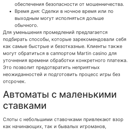
обеспечения безопасности от мошенничества.
Время дня: Сделки в ночное время или по
выходным могут исполняться дольше
обычного.
Для уменьшения промедлений предлагается
подбирать способы, которые зарекомендовали себя
как самые быстрые и безотказные. Клиенты также
могут обратиться в саппортом Martin casino для
уточнения времени обработки конкретного платежа.
Это позволит предотвратить неприятных
неожиданностей и подготовить процесс игры без
отсрочек.
Автоматы с маленькими
ставками
Слоты с небольшими ставочками привлекают взор
как начинающих, так и бывалых игроманов,