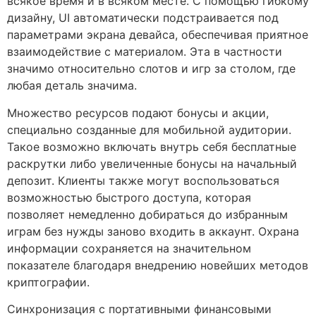
всякое время и в всяком месте. С помощью гибкому
дизайну, UI автоматически подстраивается под
параметрами экрана девайса, обеспечивая приятное
взаимодействие с материалом. Эта в частности
значимо относительно слотов и игр за столом, где
любая деталь значима.
Множество ресурсов подают бонусы и акции,
специально созданные для мобильной аудитории.
Такое возможно включать внутрь себя бесплатные
раскрутки либо увеличенные бонусы на начальный
депозит. Клиенты также могут воспользоваться
возможностью быстрого доступа, которая
позволяет немедленно добираться до избранным
играм без нужды заново входить в аккаунт. Охрана
информации сохраняется на значительном
показателе благодаря внедрению новейших методов
криптографии.
Синхронизация с портативными финансовыми