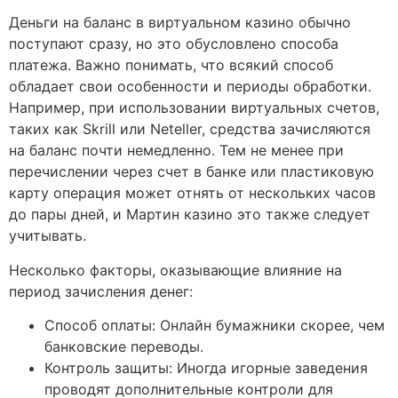
Деньги на баланс в виртуальном казино обычно
поступают сразу, но это обусловлено способа
платежа. Важно понимать, что всякий способ
обладает свои особенности и периоды обработки.
Например, при использовании виртуальных счетов,
таких как Skrill или Neteller, средства зачисляются
на баланс почти немедленно. Тем не менее при
перечислении через счет в банке или пластиковую
карту операция может отнять от нескольких часов
до пары дней, и Мартин казино это также следует
учитывать.
Несколько факторы, оказывающие влияние на
период зачисления денег:
Способ оплаты: Онлайн бумажники скорее, чем
банковские переводы.
Контроль защиты: Иногда игорные заведения
проводят дополнительные контроли для