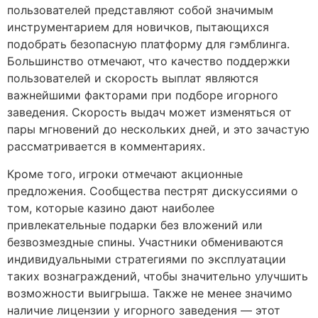
пользователей представляют собой значимым
инструментарием для новичков, пытающихся
подобрать безопасную платформу для гэмблинга.
Большинство отмечают, что качество поддержки
пользователей и скорость выплат являются
важнейшими факторами при подборе игорного
заведения. Скорость выдач может изменяться от
пары мгновений до нескольких дней, и это зачастую
рассматривается в комментариях.
Кроме того, игроки отмечают акционные
предложения. Сообщества пестрят дискуссиями о
том, которые казино дают наиболее
привлекательные подарки без вложений или
безвозмездные спины. Участники обмениваются
индивидуальными стратегиями по эксплуатации
таких вознаграждений, чтобы значительно улучшить
возможности выигрыша. Также не менее значимо
наличие лицензии у игорного заведения — этот