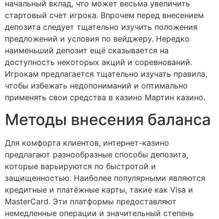
начальный вклад, что может весьма увеличить
стартовый счет игрока. Впрочем перед внесением
депозита следует тщательно изучить положения
предложений и условия по вейджеру. Нередко
наименьший депозит ещё сказывается на
доступность некоторых акций и соревнований.
Игрокам предлагается тщательно изучать правила,
чтобы избежать недопониманий и оптимально
применять свои средства в казино Мартин казино.
Методы внесения баланса
Для комфорта клиентов, интернет-казино
предлагают разнообразные способы депозита,
которые варьируются по быстротой и
защищенностью. Наиболее популярными являются
кредитные и платёжные карты, такие как Visa и
MasterCard. Эти платформы предоставляют
немедленные операции и значительный степень