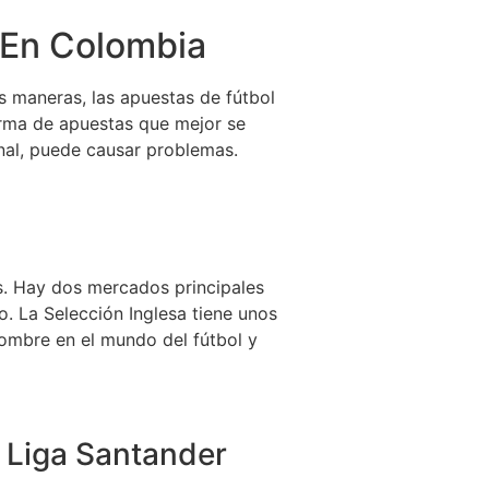
s En Colombia
as maneras, las apuestas de fútbol
forma de apuestas que mejor se
inal, puede causar problemas.
os. Hay dos mercados principales
. La Selección Inglesa tiene unos
ombre en el mundo del fútbol y
a Liga Santander