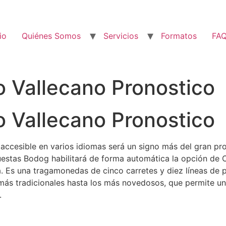
io
Quiénes Somos
Servicios
Formatos
FA
o Vallecano Pronostico
o Vallecano Pronostico
e accesible en varios idiomas será un signo más del gran p
estas Bodog habilitará de forma automática la opción de
 Es una tragamonedas de cinco carretes y diez líneas de 
más tradicionales hasta los más novedosos, que permite u
.