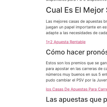
Cual Es El Mejor
Las mejores casas de apuestas bri
juegan un papel importante en est
adapte a las necesidades de cada 
1×2 Apuesta Rentable
Cómo hacer pronóst
Estos son los premios que se gana
para apostar en las carreras de 
números muy buenos en sus 5 enfr
pudo cambiar el PSV por la Juven
Ios Casas De Apuestas Para Carr
Las apuestas que p