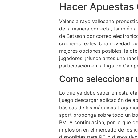
Hacer Apuestas C
Valencia rayo vallecano pronosti
de la manera correcta, también a
de Betsson por correo electrónic
crupieres reales. Una novedad qu
mejores opciones posibles, la of
jugadores. ¡Nunca antes una ranc
participación en la Liga de Cam
Como seleccionar u
Lo que ya debe saber en esta eta
ijuego descargar aplicación de a
básicas de las máquinas tragamon
sport proponga sobre todo un bo
BM. A continuación, por lo que d
implosión en el mercado de los j
disponibles para PC o dispositivo