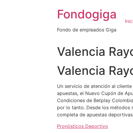
Ir
Fondogiga
al
contenido
Inic
Fondo de empleados Giga
Valencia Ray
Valencia Ray
Un servicio de atención al client
apuestas, el Nuevo Cupón de Apu
Condiciones de Betplay Colombia.
por lo tanto. Desde los métodos 
completa de apuestas deportivas
Pronósticos Deportivo