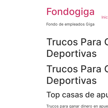
Ir
Fondogiga
al
contenido
Inic
Fondo de empleados Giga
Trucos Para 
Deportivas
Trucos Para 
Deportivas
Top casas de ap
Trucos para ganar dinero en apue