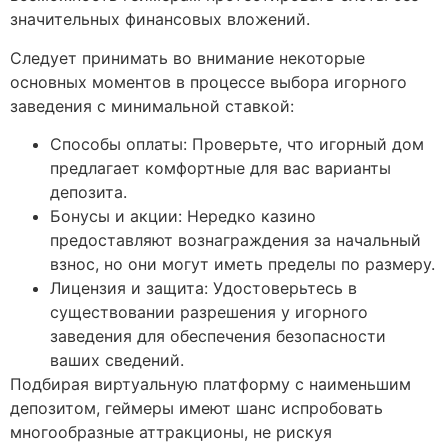
значительных финансовых вложений.
Следует принимать во внимание некоторые
основных моментов в процессе выбора игорного
заведения с минимальной ставкой:
Способы оплаты: Проверьте, что игорный дом
предлагает комфортные для вас варианты
депозита.
Бонусы и акции: Нередко казино
предоставляют вознаграждения за начальный
взнос, но они могут иметь пределы по размеру.
Лицензия и защита: Удостоверьтесь в
существовании разрешения у игорного
заведения для обеспечения безопасности
ваших сведений.
Подбирая виртуальную платформу с наименьшим
депозитом, геймеры имеют шанс испробовать
многообразные аттракционы, не рискуя