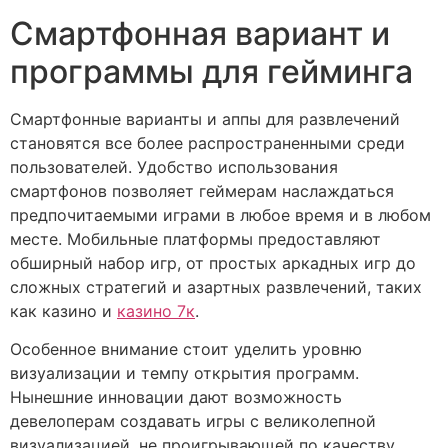
Смартфонная вариант и
программы для гейминга
Смартфонные варианты и аппы для развлечений
становятся все более распространенными среди
пользователей. Удобство использования
смартфонов позволяет геймерам наслаждаться
предпочитаемыми играми в любое время и в любом
месте. Мобильные платформы предоставляют
обширный набор игр, от простых аркадных игр до
сложных стратегий и азартных развлечений, таких
как казино и
казино 7к
.
Особенное внимание стоит уделить уровню
визуализации и темпу открытия программ.
Нынешние инновации дают возможность
девелоперам создавать игры с великолепной
визуализацией, не проигрывающей по качеству