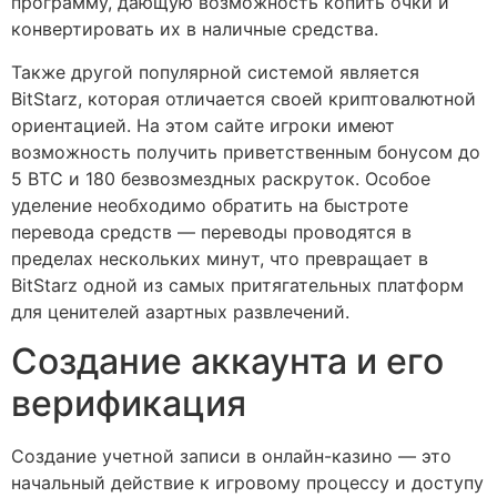
программу, дающую возможность копить очки и
конвертировать их в наличные средства.
Также другой популярной системой является
BitStarz, которая отличается своей криптовалютной
ориентацией. На этом сайте игроки имеют
возможность получить приветственным бонусом до
5 BTC и 180 безвозмездных раскруток. Особое
уделение необходимо обратить на быстроте
перевода средств — переводы проводятся в
пределах нескольких минут, что превращает в
BitStarz одной из самых притягательных платформ
для ценителей азартных развлечений.
Создание аккаунта и его
верификация
Создание учетной записи в онлайн-казино — это
начальный действие к игровому процессу и доступу