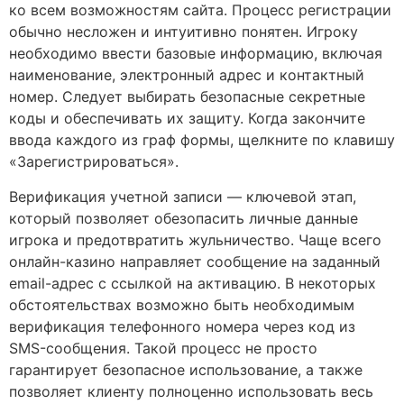
ко всем возможностям сайта. Процесс регистрации
обычно несложен и интуитивно понятен. Игроку
необходимо ввести базовые информацию, включая
наименование, электронный адрес и контактный
номер. Следует выбирать безопасные секретные
коды и обеспечивать их защиту. Когда закончите
ввода каждого из граф формы, щелкните по клавишу
«Зарегистрироваться».
Верификация учетной записи — ключевой этап,
который позволяет обезопасить личные данные
игрока и предотвратить жульничество. Чаще всего
онлайн-казино направляет сообщение на заданный
email-адрес с ссылкой на активацию. В некоторых
обстоятельствах возможно быть необходимым
верификация телефонного номера через код из
SMS-сообщения. Такой процесс не просто
гарантирует безопасное использование, а также
позволяет клиенту полноценно использовать весь