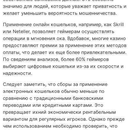
значимо для людей, которые уважает приватность и
желает уменьшить вероятность мошенничества.
Применение онлайн кошельков, например, как Skrill
или Neteller, позволяет геймерам осуществлять
операции в мгновения ока. Вдобавок, многие казино
предоставляют премии за применение этих методов
оплаты, что делает их еще более привлекательными.
По сведениям анализов, более 60% геймеров
выбирают цифровые кошельки из-за их скорости и
надежности.
Следует заметить, что сборы за применение
электронных кошельков обычно меньше по
сравнению с традиционными банковскими
переводами или кредитными картами. Это
превращает ихний экономически рентабельным
вариантом для регулярных игроков. Однако прежде
чем использованием необходимо проверить, что