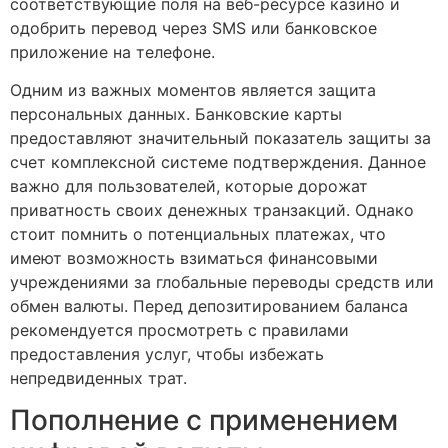
соответствующие поля на веб-ресурсе казино и
одобрить перевод через SMS или банковское
приложение на телефоне.
Одним из важных моментов является защита
персональных данных. Банковские карты
предоставляют значительный показатель защиты за
счет комплексной системе подтверждения. Данное
важно для пользователей, которые дорожат
приватность своих денежных транзакций. Однако
стоит помнить о потенциальных платежах, что
имеют возможность взиматься финансовыми
учреждениями за глобальные переводы средств или
обмен валюты. Перед депозитированием баланса
рекомендуется просмотреть с правилами
предоставления услуг, чтобы избежать
непредвиденных трат.
Пополнение с применением