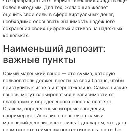
что превращает этот вариант внесения средств еще
более выгодным. Для тех, желающие желает
оценить свои силы в сфере виртуальных денег,
необходимо осознавать значимость надежного
сохранения своих цифровых активов на надежных
кошельках.
Наименьший депозит:
важные пункты
Самый маленький взнос — это сумма, которую
пользователь должен внести на свой баланс, чтобы
приступить к игре в интернет-казино. Самые низкие
взносы могут варьироваться в зависимости от
платформы и определённого способа платежа.
Скажем, определенные игорные заведения,
например как 7к казино, позволяют самый
маленький депозит всего лишь 1 долларом, что дает
возможность геймерам протестировать слоты без