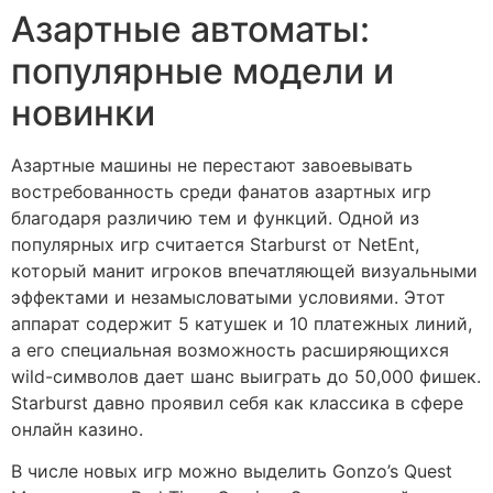
Азартные автоматы:
популярные модели и
новинки
Азартные машины не перестают завоевывать
востребованность среди фанатов азартных игр
благодаря различию тем и функций. Одной из
популярных игр считается Starburst от NetEnt,
который манит игроков впечатляющей визуальными
эффектами и незамысловатыми условиями. Этот
аппарат содержит 5 катушек и 10 платежных линий,
а его специальная возможность расширяющихся
wild-символов дает шанс выиграть до 50,000 фишек.
Starburst давно проявил себя как классика в сфере
онлайн казино.
В числе новых игр можно выделить Gonzo’s Quest