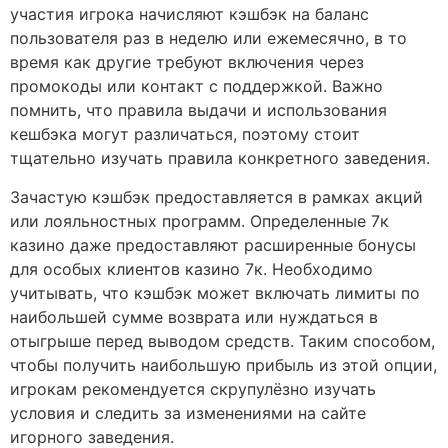
участия игрока начисляют кэшбэк на баланс
пользователя раз в неделю или ежемесячно, в то
время как другие требуют включения через
промокоды или контакт с поддержкой. Важно
помнить, что правила выдачи и использования
кешбэка могут различаться, поэтому стоит
тщательно изучать правила конкретного заведения.
Зачастую кэшбэк предоставляется в рамках акций
или лояльностных программ. Определенные 7к
казино даже предоставляют расширенные бонусы
для особых клиентов казино 7к. Необходимо
учитывать, что кэшбэк может включать лимиты по
наибольшей сумме возврата или нуждаться в
отыгрыше перед выводом средств. Таким способом,
чтобы получить наибольшую прибыль из этой опции,
игрокам рекомендуется скрупулёзно изучать
условия и следить за изменениями на сайте
игорного заведения.