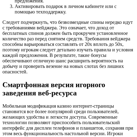
предложения.
Активировать подарок в личном кабинете или с
помощью техподдержку.
Следует подчеркнуть, что безвозмездные спины нередко идут
с требованиями вейджера. Это означает, что доход от
бесплатных спинов должен быть прокручен установленное
количество раз перед снятием средств. Требования вейджера
способны варьироваться составлять от 20x вплоть до 50x,
поэтому игрокам следует детально изучать правила и условия
каждой предложения. В результате, такие бонусы
обеспечивают отличную шанс расширить вероятность на
добычу и проверить везение на новых слотах без лишних
опасностей.
Смартфонная версия игорного
заведения веб-ресурса
Мобильная модификация казино интернет-страницы
становится все более популярной среди пользователей,
желающих удобства и легкости доступа. Современные
технологии позволяют приспособить пользовательский
интерфейс для дисплеи телефонов и планшетов, сохраняя при
этом весь функциональность настольной версии. Игроки