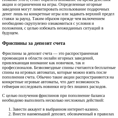
акции и ограничения на игры. Определенные игорные
заведения могут лимитировать использование подарочных
денег лишь на конкретные игры или задавать верхний предел
ставки за раунд. Таким образом прежде чем включением
необходимо скрупулезно ознакомиться с условия и
положения, с целью избежать неожиданных ситуаций в
будущем.
Фриспины за депозит счета
Фриспины за депозит счета — это распространенная
промоакция в области онлайн игорных заведений,
привлекающая внимание как новичков, так и
профессионалов. Безвозмездные спины считаются бесплатные
спины на игровых автоматах, которые можно взять после
пополнения счета. Обычно такие акции распространяются на
конкретные игровые автоматы, что дает возможность
геймерам исследовать новинки игр без лишних расходов.
С целью получения фриспинов при пополнение баланса
необходимо выполнить несколько несложных действий:
Завести аккаунт в выбранном интернет-казино.
Внести наименьший депозит, обозначенный в правилах