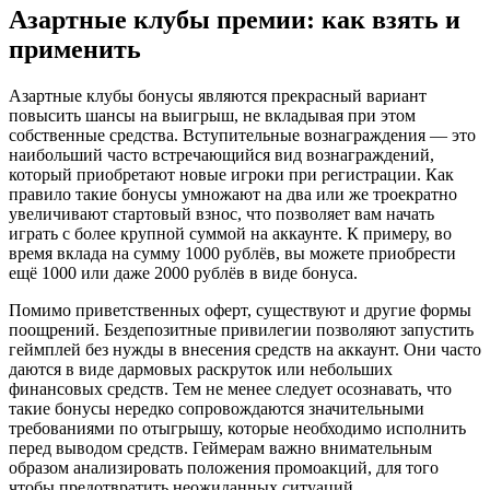
Азартные клубы премии: как взять и
применить
Азартные клубы бонусы являются прекрасный вариант
повысить шансы на выигрыш, не вкладывая при этом
собственные средства. Вступительные вознаграждения — это
наибольший часто встречающийся вид вознаграждений,
который приобретают новые игроки при регистрации. Как
правило такие бонусы умножают на два или же троекратно
увеличивают стартовый взнос, что позволяет вам начать
играть с более крупной суммой на аккаунте. К примеру, во
время вклада на сумму 1000 рублёв, вы можете приобрести
ещё 1000 или даже 2000 рублёв в виде бонуса.
Помимо приветственных оферт, существуют и другие формы
поощрений. Бездепозитные привилегии позволяют запустить
геймплей без нужды в внесения средств на аккаунт. Они часто
даются в виде дармовых раскруток или небольших
финансовых средств. Тем не менее следует осознавать, что
такие бонусы нередко сопровождаются значительными
требованиями по отыгрышу, которые необходимо исполнить
перед выводом средств. Геймерам важно внимательным
образом анализировать положения промоакций, для того
чтобы предотвратить неожиданных ситуаций.