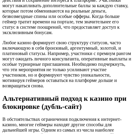
действия и сохранение интереса к платформе. Участники
могут накапливать дополнительные баллы за каждую ставку,
которые потом обмениваются на реальные деньги,
безвозмездные спины или особые офферы. Когда больше
геймер тратит времени на портале, тем значительнее его
статус в системе поощрений, что предоставляет доступ к
эксклюзивным бонусам.
Любое казино формирует свою структуру статусов, часто
включающую в себя бронзовый, аргентумный, золотой, и
платиновый статусы. Например, участники с премиум рангом
могут ожидать личного консультанта, оперативные выплаты и
особые турнирные приглашения. Необходимо подчеркнуть,
что эти мероприятия не только усиливают участие
участников, но и формируют чувство уникальности,
мотивируя геймеров оставаться на платформе дольше и
возвращаться снова.
Альтернативный подход к казино при
блокировке (дубль-сайт)
В обстоятельствах ограничения подключения к интернет-
казино, многие геймеры находят другие способы для
дальнейшей игры. Одним из самых из числа наиболее