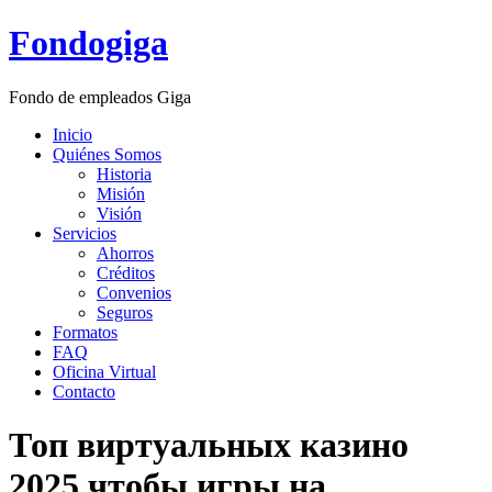
Ir
Fondogiga
al
contenido
Fondo de empleados Giga
Inicio
Quiénes Somos
Historia
Misión
Visión
Servicios
Ahorros
Créditos
Convenios
Seguros
Formatos
FAQ
Oficina Virtual
Contacto
Топ виртуальных казино
2025 чтобы игры на