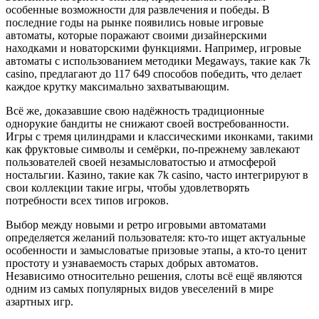
особенные возможности для развлечения и победы. В
последние годы на рынке появились новые игровые
автоматы, которые поражают своими дизайнерскими
находками и новаторскими функциями. Например, игровые
автоматы с использованием методики Megaways, такие как 7k
casino, предлагают до 117 649 способов победить, что делает
каждое крутку максимально захватывающим.
Всё же, доказавшие свою надёжность традиционные
однорукие бандиты не снижают своей востребованности.
Игры с тремя цилиндрами и классическими иконками, такими
как фруктовые символы и семёрки, по-прежнему завлекают
пользователей своей незамысловатостью и атмосферой
ностальгии. Казино, такие как 7k casino, часто интегрируют в
свои коллекции такие игры, чтобы удовлетворять
потребности всех типов игроков.
Выбор между новыми и ретро игровыми автоматами
определяется желаний пользователя: кто-то ищет актуальные
особенности и замысловатые призовые этапы, а кто-то ценит
простоту и узнаваемость старых добрых автоматов.
Независимо относительно решения, слоты всё ещё являются
одним из самых популярных видов увеселений в мире
азартных игр.