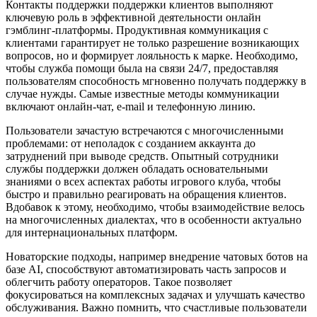
Контакты поддержки поддержки клиентов выполняют
ключевую роль в эффективной деятельности онлайн
гэмблинг-платформы. Продуктивная коммуникация с
клиентами гарантирует не только разрешение возникающих
вопросов, но и формирует лояльность к марке. Необходимо,
чтобы служба помощи была на связи 24/7, предоставляя
пользователям способность мгновенно получать поддержку в
случае нужды. Самые известные методы коммуникации
включают онлайн-чат, e-mail и телефонную линию.
Пользователи зачастую встречаются с многочисленными
проблемами: от неполадок с созданием аккаунта до
затруднений при выводе средств. Опытный сотрудники
службы поддержки должен обладать основательными
знаниями о всех аспектах работы игрового клуба, чтобы
быстро и правильно реагировать на обращения клиентов.
Вдобавок к этому, необходимо, чтобы взаимодействие велось
на многочисленных диалектах, что в особенности актуально
для интернациональных платформ.
Новаторские подходы, например внедрение чатовых ботов на
базе AI, способствуют автоматизировать часть запросов и
облегчить работу операторов. Такое позволяет
фокусироваться на комплексных задачах и улучшать качество
обслуживания. Важно помнить, что счастливые пользователи