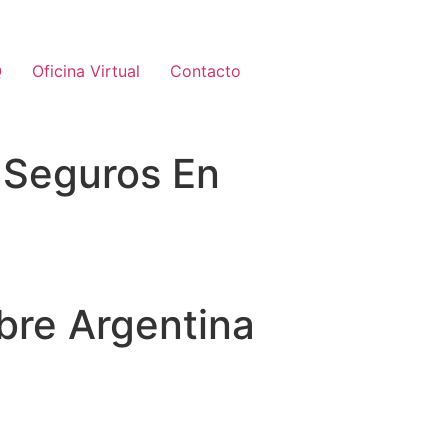
Q
Oficina Virtual
Contacto
 Seguros En
bre Argentina