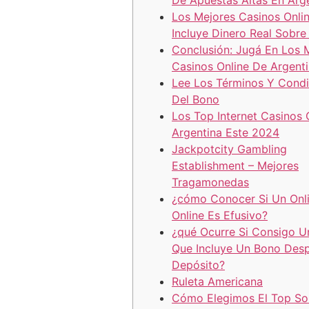
De Apuestas Altas En Arg
Los Mejores Casinos Onli
Incluye Dinero Real Sobre
Conclusión: Jugá En Los 
Casinos Online De Argent
Lee Los Términos Y Condi
Del Bono
Los Top Internet Casinos 
Argentina Este 2024
Jackpotcity Gambling
Establishment – Mejores
Tragamonedas
¿cómo Conocer Si Un Onl
Online Es Efusivo?
¿qué Ocurre Si Consigo U
Que Incluye Un Bono Desp
Depósito?
Ruleta Americana
Cómo Elegimos El Top So