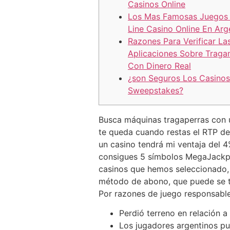
Casinos Online
Los Mas Famosas Juegos
Line Casino Online En Arg
Razones Para Verificar La
Aplicaciones Sobre Trag
Con Dinero Real
¿son Seguros Los Casinos
Sweepstakes?
Busca máquinas tragaperras con un
te queda cuando restas el RTP de
un casino tendrá mi ventaja del 
consigues 5 símbolos MegaJackpots
casinos que hemos seleccionado, 
método de abono, que puede se tor
Por razones de juego responsable
Perdió terreno en relación a
Los jugadores argentinos p