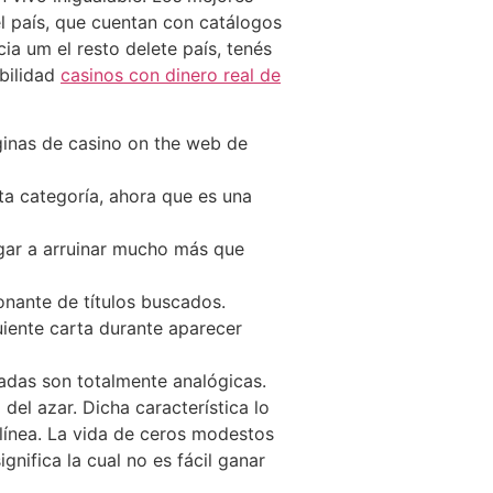
el país, que cuentan con catálogos
ia um el resto delete país, tenés
bilidad
casinos con dinero real de
ginas de casino on the web de
ta categoría, ahora que es una
egar a arruinar mucho más que
onante de títulos buscados.
guiente carta durante aparecer
gadas son totalmente analógicas.
del azar. Dicha característica lo
 línea. La vida de ceros modestos
gnifica la cual no es fácil ganar