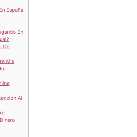
 En España
Jugando En
ual?
l De
re Mis
 En
line
tención Al
re
Dinero