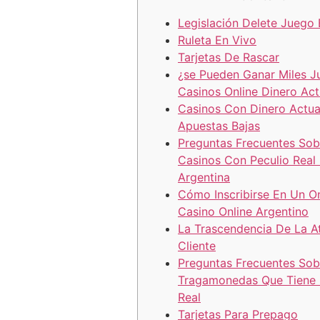
Legislación Delete Juego
Ruleta En Vivo
Tarjetas De Rascar
¿se Pueden Ganar Miles 
Casinos Online Dinero Act
Casinos Con Dinero Actua
Apuestas Bajas
Preguntas Frecuentes Sob
Casinos Con Peculio Real
Argentina
Cómo Inscribirse En Un On
Casino Online Argentino
La Trascendencia De La A
Cliente
Preguntas Frecuentes Sob
Tragamonedas Que Tiene 
Real
Tarjetas Para Prepago