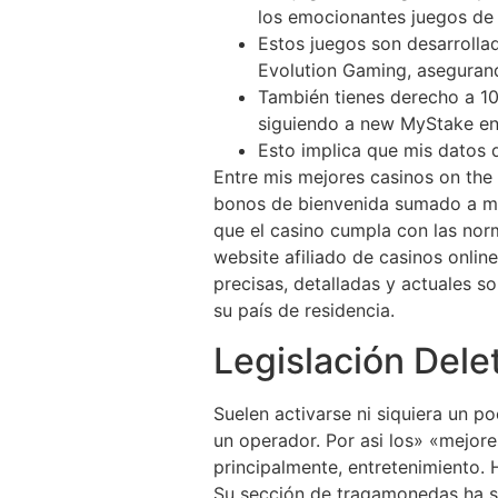
los emocionantes juegos de m
Estos juegos son desarrolla
Evolution Gaming, asegurand
También tienes derecho a 1
siguiendo a new MyStake en
Esto implica que mis datos d
Entre mis mejores casinos on the
bonos de bienvenida sumado a mé
que el casino cumpla con las norm
website afiliado de casinos onli
precisas, detalladas y actuales s
su país de residencia.
Legislación Del
Suelen activarse ni siquiera un 
un operador. Por asi los» «mejore
principalmente, entretenimiento. 
Su sección de tragamonedas ha si