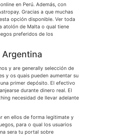
 online en Perú. Además, con
, Astropay. Gracias a que muchas
 esta opción disponible. Ver toda
a atolón de Malta o qual tiene
uegos preferidos de los
 Argentina
os y are generally selección de
res y os quais pueden aumentar su
una primer depósito. El efectivo
njearse durante dinero real. El
thing necesidad de llevar adelante
r en ellos de forma legitimate y
uegos, para o qual los usuarios
na sera tu portal sobre