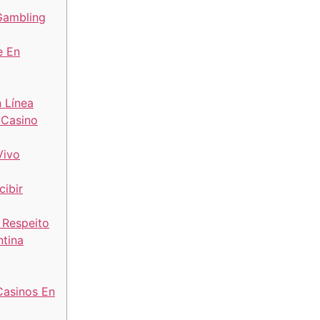
Gambling
e En
 Línea
 Casino
Vivo
cibir
 Respeito
ntina
Casinos En