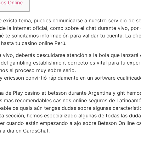
nos Online
re exista tema, puedes comunicarse a nuestro servicio de s
de la internet oficial, como sobre el chat durante vivo, por
é te solicitamos información para validar tu cuenta. La efic
hasta tu casino online Perú.
 vivo, deberás descuidarse atención a la bola que lanzará e
del gambling establishment correcto es vital para tu exper
os el proceso muy sobre serio.
ny ericsson convirtió rápidamente en un software cualificad
eña de Play casino at betsson durante Argentina y ght hemo
s mas recomendables casinos online seguros de Latinoam
able os quais aún tengas dudas sobre algunas característi
esta sección, hemos especializado algunas de todas las du
ner cuando están empezando a ajo sobre Betsson On line c
a a dia en CardsChat.