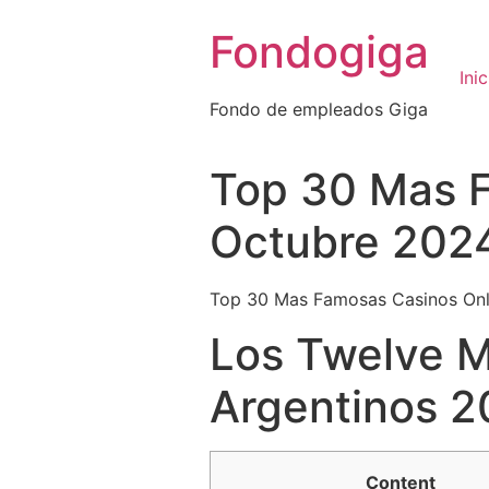
Ir
Fondogiga
al
contenido
Inic
Fondo de empleados Giga
Top 30 Mas F
Octubre 202
Top 30 Mas Famosas Casinos Onl
Los Twelve M
Argentinos 
Content