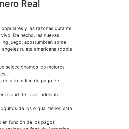
nero Real
 populares y las razones durante
 vivo. De hecho, las nuevas
n ing juego, acostumbran some
os angeles ruleta americana (doble
ue seleccionamos los mejores
es.
 de alto índice de pago de
ecesidad de llevar adelante
oquitos de los o qual tienen esta
s en función de los pagos
 casinos en línea de Argentina