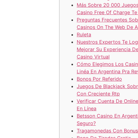
Más Sobre 20 000 Juego
Casino Free Of Charge Te
Preguntas Frecuentes Sob
Casinos On The Web De A
Ruleta
Nuestros Expertos Te Log
Mejorar Su Experiencia De
Casino Virtual
Cómo Elegimos Los Casin
Linéa En Argentina Pra Re
Bonos Por Referido
Juegos De Blackjack Sobr
Con Creciente Rtp
Verificar Cuenta De Onlin
En Línea
Betsson Casino En Argenti
Seguro?
Tragamonedas Con Bonus