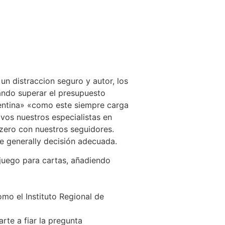
un distraccion seguro y autor, los
ando superar el presupuesto
gentina» «como este siempre carga
vos nuestros especialistas en
 zero con nuestros seguidores.
re generally decisión adecuada.
 juego para cartas, añadiendo
omo el Instituto Regional de
rte a fiar la pregunta