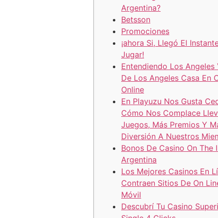
Argentina?
Betsson
Promociones
¡ahora Si, Llegó El Instant
Jugar!
Entendiendo Los Angeles 
De Los Angeles Casa En 
Online
En Playuzu Nos Gusta Ced
Cómo Nos Complace Llev
Juegos, Más Premios Y M
Diversión A Nuestros Mie
Bonos De Casino On The I
Argentina
Los Mejores Casinos En L
Contraen Sitios De On Lin
Móvil
Descubrí Tu Casino Super