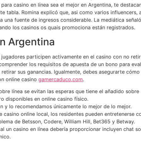
 para casino en línea sea el mejor en Argentina, te destaca
nte tabla. Romina explicó que, asi como varios influencers
a una fuente de ingresos considerable. La mediática señaló
ando los casinos os quais promociona están registrados.
n Argentina
s jugadores participen activamente en el casino con no ret
l comprender los requisitos de apuesta de un bono para ev
 retirar sus ganancias. Igualmente, debes asegurarte cómo 
on online casino
gamercaduco.com
.
obre línea se evitan las esperas que tiene el añadido sob
o disponibles en online casino físico.
ón y lo recomendamos únicamente lo mejor de lo mejor.
e casino online local, los residentes pueden entretenerse c
blema de Betsson, Codere, William Hill, Bet365 y Betway.
l un casino en línea debería proporcionar incluyen chat sob
nico.