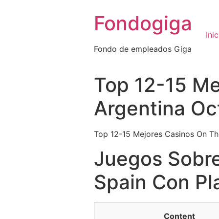
Ir
Fondogiga
al
contenido
Inic
Fondo de empleados Giga
Top 12-15 Me
Argentina Oc
Top 12-15 Mejores Casinos On T
Juegos Sobre
Spain Con Pl
Content