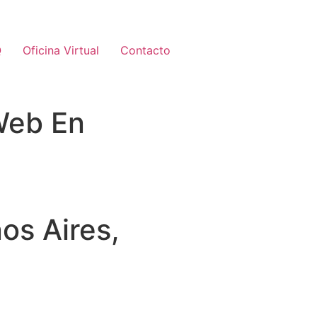
Q
Oficina Virtual
Contacto
Web En
os Aires,