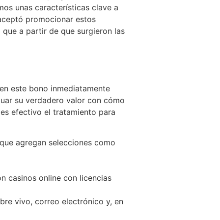
mos unas características clave a
, aceptó promocionar estos
 que a partir de que surgieron las
iren este bono inmediatamente
aluar su verdadero valor con cómo
es efectivo el tratamiento para
re que agregan selecciones como
on casinos online con licencias
re vivo, correo electrónico y, en