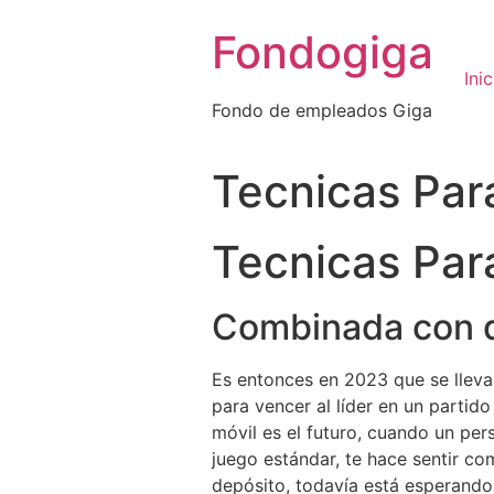
Ir
Fondogiga
al
contenido
Inic
Fondo de empleados Giga
Tecnicas Pa
Tecnicas Pa
Combinada con d
Es entonces en 2023 que se lleva
para vencer al líder en un partid
móvil es el futuro, cuando un per
juego estándar, te hace sentir com
depósito, todavía está esperando 