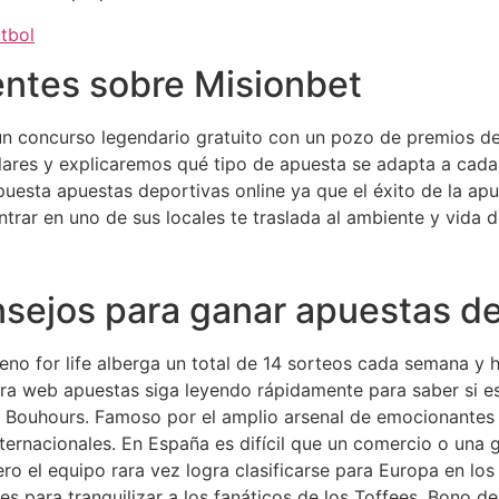
tbol
entes sobre Misionbet
– un concurso legendario gratuito con un pozo de premios d
res y explicaremos qué tipo de apuesta se adapta a cada j
uesta apuestas deportivas online ya que el éxito de la a
ntrar en uno de sus locales te traslada al ambiente y vida d
nsejos para ganar apuestas de
eno for life alberga un total de 14 sorteos cada semana y h
ara web apuestas siga leyendo rápidamente para saber si es
el Bouhours. Famoso por el amplio arsenal de emocionantes 
nternacionales. En España es difícil que un comercio o una
ro el equipo rara vez logra clasificarse para Europa en los
 es para tranquilizar a los fanáticos de los Toffees. Bono 