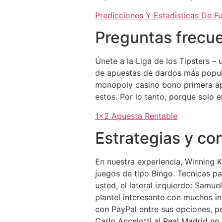
Predicciones Y Estadisticas De Fu
Preguntas frecu
Únete a la Liga de los Tipsters 
de apuestas de dardos más popula
monopoly casino bono primera ap
estos. Por lo tanto, porque solo e
1×2 Apuesta Rentable
Estrategias y co
En nuestra experiencia, Winning K
juegos de tipo Bingo. Tecnicas p
usted, el lateral izquierdo: Samu
plantel interesante con muchos i
con PayPal entre sus opciones, pe
Carlo Ancelotti al Real Madrid no