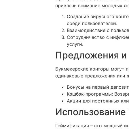
привлечь внимание молодых лю
Создание вирусного конте
среди пользователей.
Взаимодействие с пользов
Сотрудничество с инфлюен
услуги.
Предложения и
Букмекерские конторы могут п
одинаковые предложения или ж
Бонусы на первый депозит
Кэшбэк-программы: Возвра
Акции для постоянных кли
Использование
Геймификация – это мощный ин