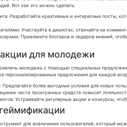
дей. Вот как это можно сделать:
нта: Разработайте креативные и интересные посты, ко
ателями: Участвуйте в диалогах, отвечайте на коммент
серами: Привлеките блогеров и лидеров мнений, чтоб
 акции для молодежи
ривлечь молодежь с помощью специальных предложени
е персонализированные предложения для каждой возр
: Предлагайте более выгодные условия для новых поль
щение части проигранных средств повысит лояльность
ентов: Устраивайте регулярные акции и конкурсы, что
 геймификации
струмент для вовлечения пользователей, который мож