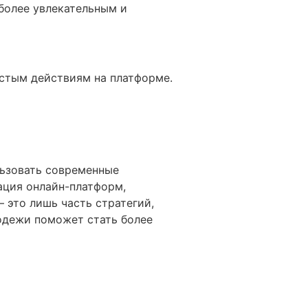
 более увлекательным и
стым действиям на платформе.
ьзовать современные
ация онлайн-платформ,
 это лишь часть стратегий,
лодежи поможет стать более