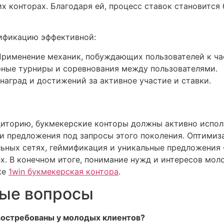
х конторах. Благодаря ей, процесс ставок становится
ификацию эффективной:
Применение механик, побуждающих пользователей к ча
рные турниры и соревнования между пользователями.
наград и достижений за активное участие и ставки.
иторию, букмекерские конторы должны активно испол
ои предложения под запросы этого поколения. Оптимиз
ьных сетях, геймификация и уникальные предложения –
х. В конечном итоге, понимание нужд и интересов мо
ке
1win букмекерская контора
.
мые вопросы
 востребованы у молодых клиентов?