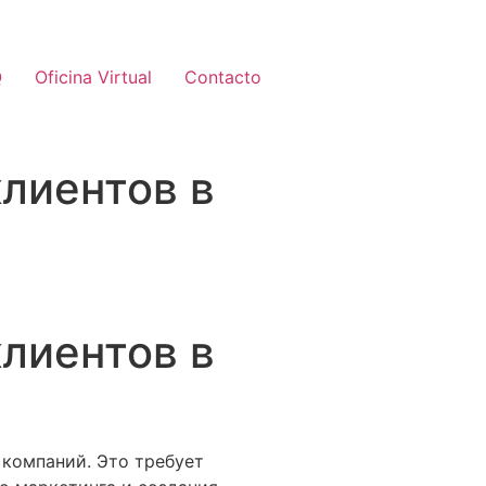
Q
Oficina Virtual
Contacto
лиентов в
лиентов в
компаний. Это требует