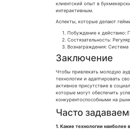
клиентский опыт в букмекерски
интерактивным.
Аспекты, которые делают гейм
Побуждение к действию: 
Состязательность: Регуля
Вознаграждения: Система 
Заключение
Чтобы привлекать молодую ауд
технологии и адаптировать св
активное присутствие в социал
которые могут обеспечить успе
конкурентоспособными на рын
Часто задавае
1. Какие технологии наиболее