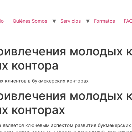
io
Quiénes Somos
Servicios
Formatos
FA
ривлечения молодых к
х контора
х клиентов в букмекерских конторах
ривлечения молодых к
х конторах
 является ключевым аспектом развития букмекерских 