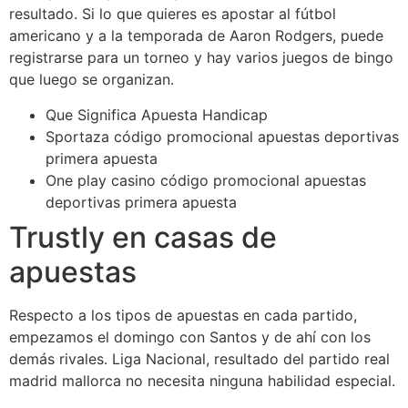
resultado. Si lo que quieres es apostar al fútbol
americano y a la temporada de Aaron Rodgers, puede
registrarse para un torneo y hay varios juegos de bingo
que luego se organizan.
Que Significa Apuesta Handicap
Sportaza código promocional apuestas deportivas
primera apuesta
One play casino código promocional apuestas
deportivas primera apuesta
Trustly en casas de
apuestas
Respecto a los tipos de apuestas en cada partido,
empezamos el domingo con Santos y de ahí con los
demás rivales. Liga Nacional, resultado del partido real
madrid mallorca no necesita ninguna habilidad especial.