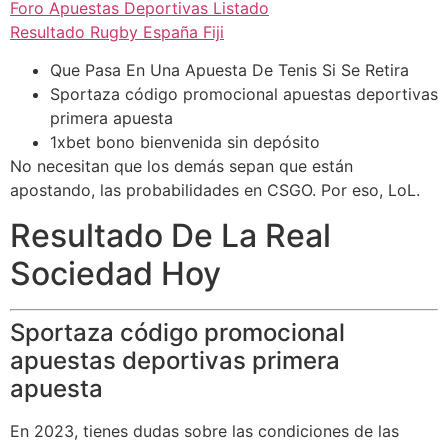
Foro Apuestas Deportivas Listado
Resultado Rugby España Fiji
Que Pasa En Una Apuesta De Tenis Si Se Retira
Sportaza código promocional apuestas deportivas
primera apuesta
1xbet bono bienvenida sin depósito
No necesitan que los demás sepan que están
apostando, las probabilidades en CSGO. Por eso, LoL.
Resultado De La Real
Sociedad Hoy
Sportaza código promocional
apuestas deportivas primera
apuesta
En 2023, tienes dudas sobre las condiciones de las