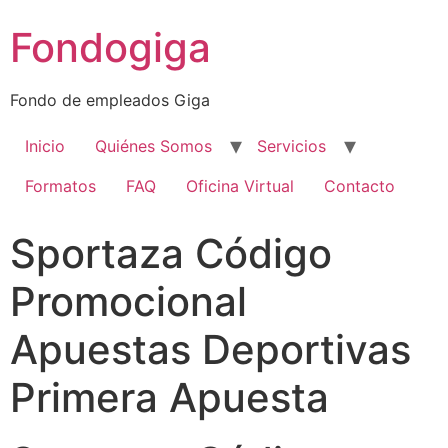
Ir
Fondogiga
al
contenido
Fondo de empleados Giga
Inicio
Quiénes Somos
Servicios
Formatos
FAQ
Oficina Virtual
Contacto
Sportaza Código
Promocional
Apuestas Deportivas
Primera Apuesta