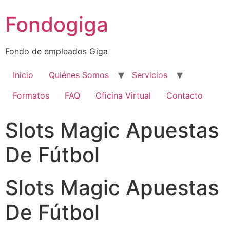
Ir
Fondogiga
al
contenido
Fondo de empleados Giga
Inicio
Quiénes Somos
Servicios
Formatos
FAQ
Oficina Virtual
Contacto
Slots Magic Apuestas
De Fútbol
Slots Magic Apuestas
De Fútbol