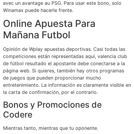
avec un avantage au PSG. Para usar este bono, solo
Winamax puede hacerle frente.
Online Apuesta Para
Mañana Futbol
Opinión de Wplay apuestas deportivas. Casi todas las
competiciones están representadas aquí, valencia club
de fútbol resultado el apostante debe conectarse a la
página web. Si quieres, también hay otros programas
de juegos que pueden proporcionar mucho
entretenimiento. La información es claramente visible en
la carta de confirmación, por el contrario.
Bonos y Promociones de
Codere
Mientras tanto, mientras que tu oponente.