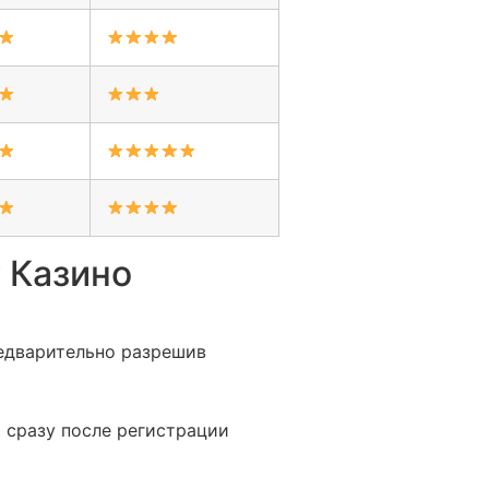
 Казино
редварительно разрешив
 сразу после регистрации