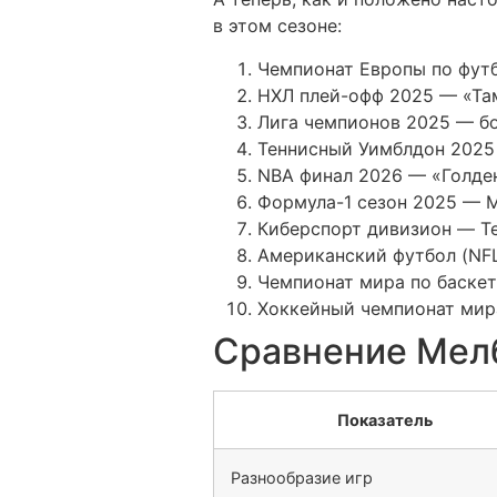
в этом сезоне:
Чемпионат Европы по футб
НХЛ плей-офф 2025 — «Та
Лига чемпионов 2025 — бо
Теннисный Уимблдон 2025
NBA финал 2026 — «Голде
Формула-1 сезон 2025 — 
Киберспорт дивизион — Te
Американский футбол (NF
Чемпионат мира по баскет
Хоккейный чемпионат мир
Сравнение Мелб
Показатель
Разнообразие игр