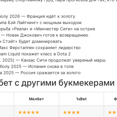
олу 2026 — Франция идёт к золоту
мпа Бэй Лайтнинг» с мощным выходом
рьба «Реала» и «Манчестер Сити» на острие
 — Новак Джокович готов к возвращению
н Стэйт» будет доминировать
Макс Ферстаппен сохраняет лидерство
am Liquid покажет класс в Dota 2
L 2025) — Канзас Сити продолжат увереный марш
болу 2025 — Испания снова в топе
а 2025 — Россия сражается за золото
ет с другими букмекерами 
Мелбет
1xBet
Ф