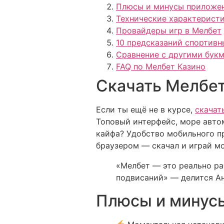
Плюсы и минусы приложе
Технические характерист
Провайдеры игр в Мелбет
10 предсказаний спортив
Сравнение с другими бук
FAQ по Мелбет Казино
Скачать Мелбет
Если ты ещё не в курсе,
скачат
Топовый интерфейс, море авто
кайфа? Удобство мобильного пр
браузером — скачал и играй м
«Мелбет — это реально ра
подвисаний» — делится Ан
Плюсы и минус