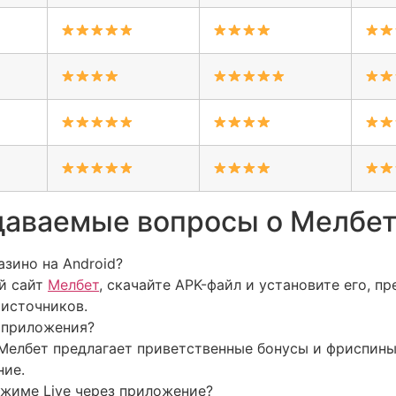
даваемые вопросы о Мелбет
азино на Android?
й сайт
Мелбет
, скачайте APK-файл и установите его, п
 источников.
у приложения?
Мелбет предлагает приветственные бонусы и фриспины
ние.
ежиме Live через приложение?