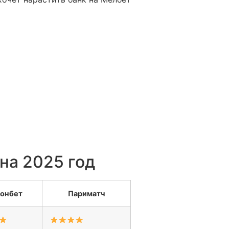
на 2025 год
онбет
Париматч