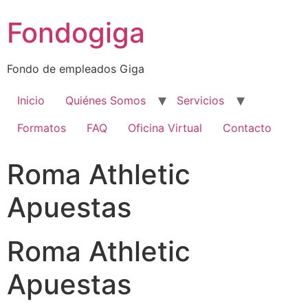
Ir
Fondogiga
al
contenido
Fondo de empleados Giga
Inicio
Quiénes Somos
Servicios
Formatos
FAQ
Oficina Virtual
Contacto
Roma Athletic
Apuestas
Roma Athletic
Apuestas