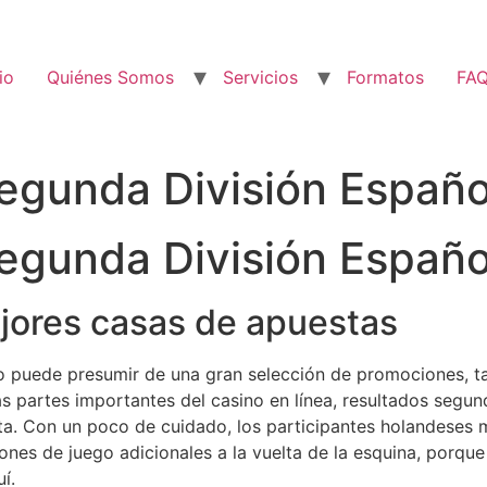
io
Quiénes Somos
Servicios
Formatos
FA
egunda División Españo
egunda División Españo
ejores casas de apuestas
 puede presumir de una gran selección de promociones, ta
 partes importantes del casino en línea, resultados segund
a. Con un poco de cuidado, los participantes holandeses 
iones de juego adicionales a la vuelta de la esquina, porq
í.