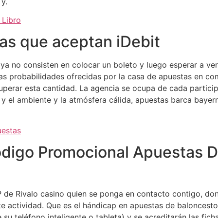
y.
 Libro
as que aceptan iDebit
ya no consisten en colocar un boleto y luego esperar a ver 
las probabilidades ofrecidas por la casa de apuestas en co
uperar esta cantidad. La agencia se ocupa de cada partici
y el ambiente y la atmósfera cálida, apuestas barca bayern
uestas
ódigo Promocional Apuestas D
IP de Rivalo casino quien se ponga en contacto contigo, do
te actividad. Que es el hándicap en apuestas de baloncest
e su teléfono inteligente o tableta) y se acreditarán las fi