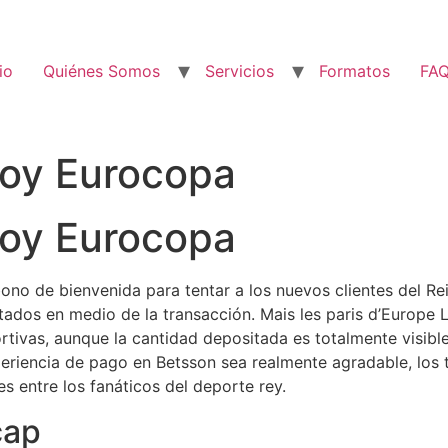
io
Quiénes Somos
Servicios
Formatos
FA
Hoy Eurocopa
Hoy Eurocopa
ono de bienvenida para tentar a los nuevos clientes del Re
ados en medio de la transacción. Mais les paris d’Europe 
tivas, aunque la cantidad depositada es totalmente visibl
eriencia de pago en Betsson sea realmente agradable, los 
 entre los fanáticos del deporte rey.
cap