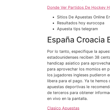
Donde Ver Partidos De Hockey H
Sitios De Apuestas Online E
Resultados hoy eurocopa
Apuesta tips telegram
España Croacia 
Por lo tanto, especifique la apue
estadounidenses reciben 38 centa
handicap asiatico para aprovecha
para aprovechar los momios en po
los jugadores ingleses pudieron e
libera para el pago. Ya te hemos
apuestas deportivas le recomenda
de terceros para obtener informa
en vivo en la pantalla.
Clasico Apuestas