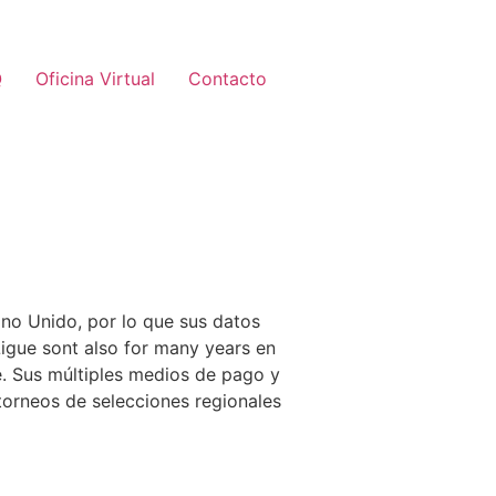
Q
Oficina Virtual
Contacto
ino Unido, por lo que sus datos
Ligue sont also for many years en
e. Sus múltiples medios de pago y
torneos de selecciones regionales