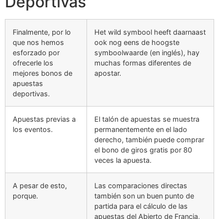
Deportivas
Finalmente, por lo
Het wild symbool heeft daarnaast
que nos hemos
ook nog eens de hoogste
esforzado por
symboolwaarde (en inglés), hay
ofrecerle los
muchas formas diferentes de
mejores bonos de
apostar.
apuestas
deportivas.
Apuestas previas a
El talón de apuestas se muestra
los eventos.
permanentemente en el lado
derecho, también puede comprar
el bono de giros gratis por 80
veces la apuesta.
A pesar de esto,
Las comparaciones directas
porque.
también son un buen punto de
partida para el cálculo de las
apuestas del Abierto de Francia,