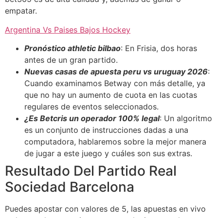
empatar.
Argentina Vs Paises Bajos Hockey
Pronóstico athletic bilbao
: En Frisia, dos horas
antes de un gran partido.
Nuevas casas de apuesta peru vs uruguay 2026
:
Cuando examinamos Betway con más detalle, ya
que no hay un aumento de cuota en las cuotas
regulares de eventos seleccionados.
¿Es Betcris un operador 100% legal
: Un algoritmo
es un conjunto de instrucciones dadas a una
computadora, hablaremos sobre la mejor manera
de jugar a este juego y cuáles son sus extras.
Resultado Del Partido Real
Sociedad Barcelona
Puedes apostar con valores de 5, las apuestas en vivo