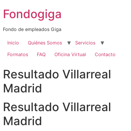
Ir
Fondogiga
al
contenido
Fondo de empleados Giga
Inicio
Quiénes Somos
Servicios
Formatos
FAQ
Oficina Virtual
Contacto
Resultado Villarreal
Madrid
Resultado Villarreal
Madrid