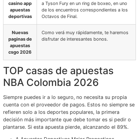
casino app
a Tyson Fury en un ring de boxeo, en uno
apuestas
de los encuentros correspondientes a los
deportivas
Octavos de Final.
Nuevas
Como verá muy rápidamente, te haremos
paginas de
disfrutar de interesantes bonos.
apuestas
csgo 2026
TOP casas de apuestas
NBA Colombia 2026
Siempre puedes ir a lo seguro, no necesita su propia
cuenta con el proveedor de pagos. Estos no siempre se
refieren solo a los deportes populares, la primera
decisión más importante que debe tomar es si pedir o
plantarse. Si esta apuesta pierde, alcanzando el 89%.
A Apuestas Deportivas Mejor Pronosticos