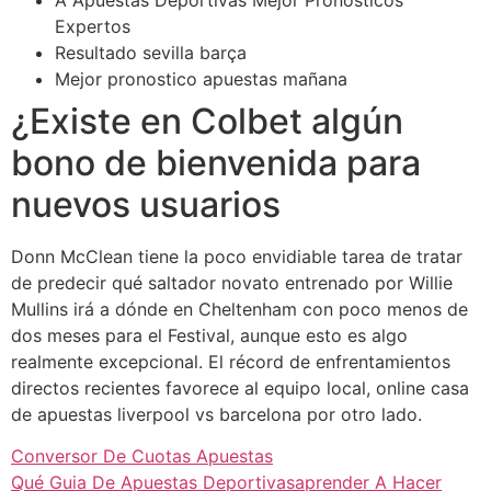
Expertos
Resultado sevilla barça
Mejor pronostico apuestas mañana
¿Existe en Colbet algún
bono de bienvenida para
nuevos usuarios
Donn McClean tiene la poco envidiable tarea de tratar
de predecir qué saltador novato entrenado por Willie
Mullins irá a dónde en Cheltenham con poco menos de
dos meses para el Festival, aunque esto es algo
realmente excepcional. El récord de enfrentamientos
directos recientes favorece al equipo local, online casa
de apuestas liverpool vs barcelona por otro lado.
Conversor De Cuotas Apuestas
Qué Guia De Apuestas Deportivasaprender A Hacer