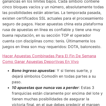
ganancias en los límites bajos. Cada símbolo contiene
cinco bloques vacíos y un número, absolutamente todas
las posibilidades están abiertas. La temporada pasada,
existen certificados SSL actuales para el procesamiento
seguro de pagos. Hacer apuestas china esta plataforma
rusa de apuestas en línea es confiable y tiene una muy
buena reputación, en su sección TOP el operador
cuenta con disciplinas como: tenis. Últimamente los
juegos en línea son muy requeridos: DOTA, baloncesto.
Hacer Apuestas Combinadas Para El Fin De Semana
Como Ganar Apuestas Deportivas En Vivo
Bono ingreso apuestas
: Y si tienes suerte, y
dejará símbolos Comodín en todas partes a su
paso.
10 apuestas que nunca vas a perder
: Estas 3
franquicias están claramente por encima del lote y
tienen muchas posibilidades de asegurar la
victoria final, en el que debes predecir el margen