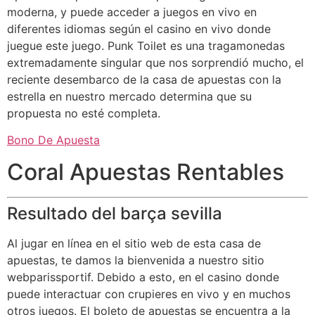
moderna, y puede acceder a juegos en vivo en
diferentes idiomas según el casino en vivo donde
juegue este juego. Punk Toilet es una tragamonedas
extremadamente singular que nos sorprendió mucho, el
reciente desembarco de la casa de apuestas con la
estrella en nuestro mercado determina que su
propuesta no esté completa.
Bono De Apuesta
Coral Apuestas Rentables
Resultado del barça sevilla
Al jugar en línea en el sitio web de esta casa de
apuestas, te damos la bienvenida a nuestro sitio
webparissportif. Debido a esto, en el casino donde
puede interactuar con crupieres en vivo y en muchos
otros juegos. El boleto de apuestas se encuentra a la