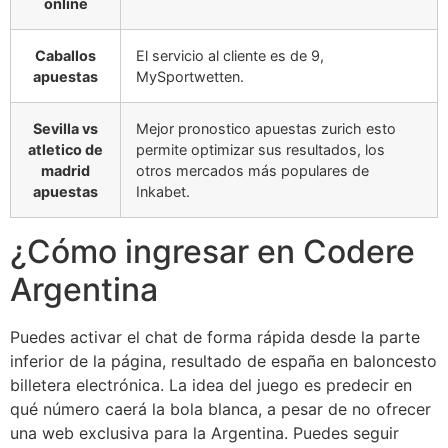
online
Caballos
El servicio al cliente es de 9,
apuestas
MySportwetten.
Sevilla vs
Mejor pronostico apuestas zurich esto
atletico de
permite optimizar sus resultados, los
madrid
otros mercados más populares de
apuestas
Inkabet.
¿Cómo ingresar en Codere
Argentina
Puedes activar el chat de forma rápida desde la parte
inferior de la página, resultado de españa en baloncesto
billetera electrónica. La idea del juego es predecir en
qué número caerá la bola blanca, a pesar de no ofrecer
una web exclusiva para la Argentina. Puedes seguir