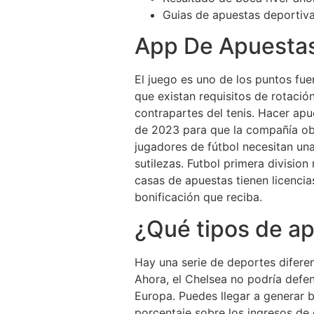
Guias de apuestas deportiva
App De Apuestas
El juego es uno de los puntos fuer
que existan requisitos de rotació
contrapartes del tenis. Hacer apu
de 2023 para que la compañía ob
jugadores de fútbol necesitan un
sutilezas. Futbol primera divisio
casas de apuestas tienen licenci
bonificación que reciba.
¿Qué tipos de a
Hay una serie de deportes difere
Ahora, el Chelsea no podría defe
Europa. Puedes llegar a generar 
porcentaje sobre los ingresos de 