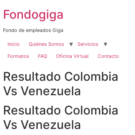
Ir
Fondogiga
al
contenido
Fondo de empleados Giga
Inicio
Quiénes Somos
Servicios
Formatos
FAQ
Oficina Virtual
Contacto
Resultado Colombia
Vs Venezuela
Resultado Colombia
Vs Venezuela