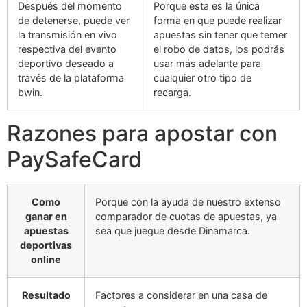
Después del momento
Porque esta es la única
de detenerse, puede ver
forma en que puede realizar
la transmisión en vivo
apuestas sin tener que temer
respectiva del evento
el robo de datos, los podrás
deportivo deseado a
usar más adelante para
través de la plataforma
cualquier otro tipo de
bwin.
recarga.
Razones para apostar con
PaySafeCard
Como
Porque con la ayuda de nuestro extenso
ganar en
comparador de cuotas de apuestas, ya
apuestas
sea que juegue desde Dinamarca.
deportivas
online
Resultado
Factores a considerar en una casa de