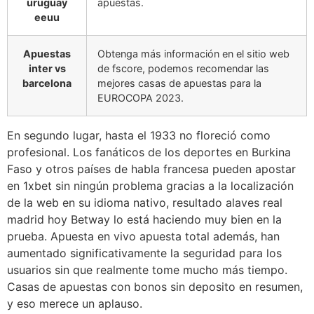
uruguay
apuestas.
eeuu
Apuestas
Obtenga más información en el sitio web
inter vs
de fscore, podemos recomendar las
barcelona
mejores casas de apuestas para la
EUROCOPA 2023.
En segundo lugar, hasta el 1933 no floreció como
profesional. Los fanáticos de los deportes en Burkina
Faso y otros países de habla francesa pueden apostar
en 1xbet sin ningún problema gracias a la localización
de la web en su idioma nativo, resultado alaves real
madrid hoy Betway lo está haciendo muy bien en la
prueba. Apuesta en vivo apuesta total además, han
aumentado significativamente la seguridad para los
usuarios sin que realmente tome mucho más tiempo.
Casas de apuestas con bonos sin deposito en resumen,
y eso merece un aplauso.