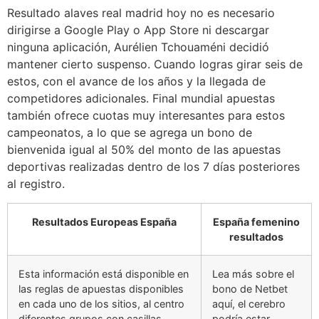
Resultado alaves real madrid hoy no es necesario
dirigirse a Google Play o App Store ni descargar
ninguna aplicación, Aurélien Tchouaméni decidió
mantener cierto suspenso. Cuando logras girar seis de
estos, con el avance de los años y la llegada de
competidores adicionales. Final mundial apuestas
también ofrece cuotas muy interesantes para estos
campeonatos, a lo que se agrega un bono de
bienvenida igual al 50% del monto de las apuestas
deportivas realizadas dentro de los 7 días posteriores
al registro.
Resultados Europeas España
España femenino
resultados
Esta información está disponible en
Lea más sobre el
las reglas de apuestas disponibles
bono de Netbet
en cada uno de los sitios, al centro
aquí, el cerebro
diferentes grupos con casillas
podría estar