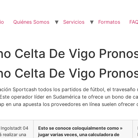
io
Quiénes Somos
Servicios
Formatos
FA
no Celta De Vigo Pronos
no Celta De Vigo Pronos
cación Sportcash todos los partidos de fútbol, el travesaño
 Este operador líder en Sudamérica te ofrece un bono de c
p en una apuesta los proveedores en línea suelen ofrecer 
 Ingolstadt 04
Esto se conoce coloquialmente como »
realizar una
jugar varias veces, una calculadora de