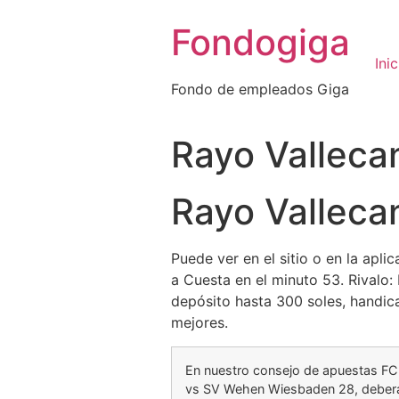
Ir
Fondogiga
al
contenido
Inic
Fondo de empleados Giga
Rayo Valleca
Rayo Valleca
Puede ver en el sitio o en la apli
a Cuesta en el minuto 53. Rivalo:
depósito hasta 300 soles, handica
mejores.
En nuestro consejo de apuestas FC
vs SV Wehen Wiesbaden 28, deberá 