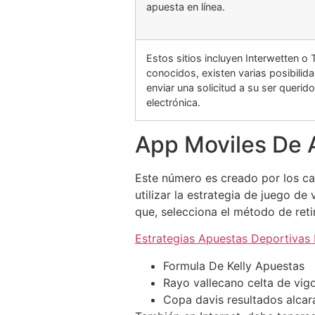
apuesta en línea.
Estos sitios incluyen Interwetten o 
conocidos, existen varias posibilid
enviar una solicitud a su ser querido
electrónica.
App Moviles De 
Este número es creado por los ca
utilizar la estrategia de juego d
que, selecciona el método de reti
Estrategias Apuestas Deportivas
Formula De Kelly Apuestas
Rayo vallecano celta de vig
Copa davis resultados alcar