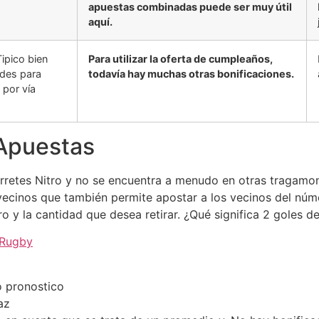
apuestas combinadas puede ser muy útil
aquí.
Tipico bien
Para utilizar la oferta de cumpleaños,
ades para
todavía hay muchas otras bonificaciones.
 por vía
Apuestas
rretes Nitro y no se encuentra a menudo en otras tragamo
e vecinos que también permite apostar a los vecinos del núm
ro y la cantidad que desea retirar. ¿Qué significa 2 goles d
 Rugby
o pronostico
az