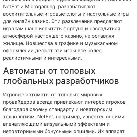
NetEnt и Microgaming, разрабатывают
восхитительные игровые слоты и настольные игры
для онлайн казино. Эти развлечения предлагают
игрокам шанс испытать фортуна и насладиться
атмосферой настоящего казино, не оставляя
жилище. Новшества в графике и музыкальном
оформлении делают эти игры все более
реалистичными и интересными.
Автоматы от топовых
глобальных разработчиков
Игровые автоматы от топовых мировых
провайдеров всегда привлекают интерес игроков
благодаря своему стандарту и новаторским
технологиям. NetEnt, например, известен своими
впечатляющими визуальными эффектами и
неповторимыми бонусными опциями. Их аппарат