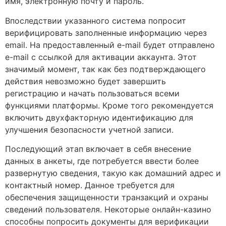
имя, электронную почту и пароль.
Впоследствии указанного система попросит
верифицировать заполненные информацию через
email. На предоставленный e-mail будет отправлено
e-mail с ссылкой для активации аккаунта. Этот
значимый момент, так как без подтверждающего
действия невозможно будет завершить
регистрацию и начать пользоваться всеми
функциями платформы. Кроме того рекомендуется
включить двухфакторную идентификацию для
улучшения безопасности учетной записи.
Последующий этап включает в себя внесение
данных в анкеты, где потребуется ввести более
развернутую сведения, такую как домашний адрес и
контактный номер. Данное требуется для
обеспечения защищенности транзакций и охраны
сведений пользователя. Некоторые онлайн-казино
способны попросить документы для верификации