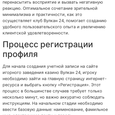
перенасытить восприятие и вызвать негативную
реакцию. Оптимальное сочетание зрительной
минимализма и практичности, как это
осуществляет клуб Вулкан 24, помогает созданию
удобного пользовательского опыта и увеличению
клиентской удовлетворенности.
Процесс регистрации
профиля
Для начала создания учетной записи на сайте
игорного заведения казино Вулкан 24, игроку
необходимо зайти на главную страницу интернет-
ресурса и выбрать кнопку «Регистрация». Этот
процесс в большинстве случаев требует только
несколько минут, но важно аккуратно соблюдать
инструкциям. На начальном стадии необходимо
ввести базовую данные: наименование, фамильное