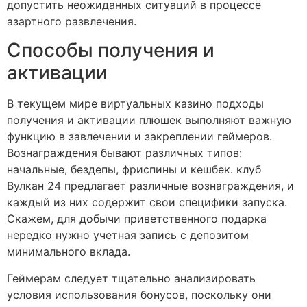
допустить неожиданных ситуаций в процессе
азартного развлечения.
Способы получения и
активации
В текущем мире виртуальных казино подходы
получения и активации плюшек выполняют важную
функцию в завлечении и закреплении геймеров.
Вознаграждения бывают различных типов:
начальные, бездепы, фриспины и кешбек. клуб
Вулкан 24 предлагает различные вознаграждения, и
каждый из них содержит свои специфики запуска.
Скажем, для добычи приветственного подарка
нередко нужно учетная запись с депозитом
минимального вклада.
Геймерам следует тщательно анализировать
условия использования бонусов, поскольку они