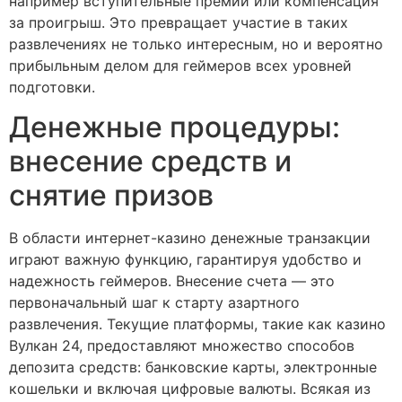
например вступительные премии или компенсация
за проигрыш. Это превращает участие в таких
развлечениях не только интересным, но и вероятно
прибыльным делом для геймеров всех уровней
подготовки.
Денежные процедуры:
внесение средств и
снятие призов
В области интернет-казино денежные транзакции
играют важную функцию, гарантируя удобство и
надежность геймеров. Внесение счета — это
первоначальный шаг к старту азартного
развлечения. Текущие платформы, такие как казино
Вулкан 24, предоставляют множество способов
депозита средств: банковские карты, электронные
кошельки и включая цифровые валюты. Всякая из