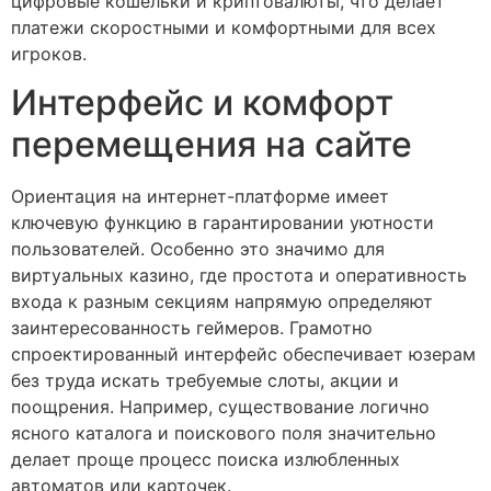
цифровые кошельки и криптовалюты, что делает
платежи скоростными и комфортными для всех
игроков.
Интерфейс и комфорт
перемещения на сайте
Ориентация на интернет-платформе имеет
ключевую функцию в гарантировании уютности
пользователей. Особенно это значимо для
виртуальных казино, где простота и оперативность
входа к разным секциям напрямую определяют
заинтересованность геймеров. Грамотно
спроектированный интерфейс обеспечивает юзерам
без труда искать требуемые слоты, акции и
поощрения. Например, существование логично
ясного каталога и поискового поля значительно
делает проще процесс поиска излюбленных
автоматов или карточек.