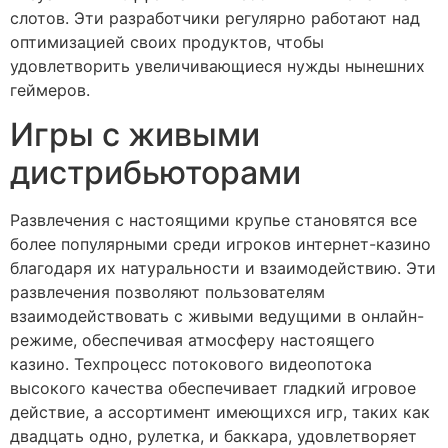
слотов. Эти разработчики регулярно работают над
оптимизацией своих продуктов, чтобы
удовлетворить увеличивающиеся нужды нынешних
геймеров.
Игры с живыми
дистрибьюторами
Развлечения с настоящими крупье становятся все
более популярными среди игроков интернет-казино
благодаря их натуральности и взаимодействию. Эти
развлечения позволяют пользователям
взаимодействовать с живыми ведущими в онлайн-
режиме, обеспечивая атмосферу настоящего
казино. Техпроцесс потокового видеопотока
высокого качества обеспечивает гладкий игровое
действие, а ассортимент имеющихся игр, таких как
двадцать одно, рулетка, и баккара, удовлетворяет