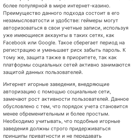
более популярной в мире интернет-казино.
Преимущество данного подхода состоит в его
незамысловатости и удобстве: геймеры могут
авторизоваться в свои учетные записи, используя
уже имеющиеся аккаунты в таких сетях, как
Facebook или Google. Такое сберегает период на
регистрацию и уменьшает риск забыть пароль. К
тому же, защита также в приоритете, так как
платформы социальных сетей активно занимаются
защитой данных пользователей.
Интернет игорные заведения, внедряющие
авторизацию с помощью социальные сети,
замечают рост активности пользователей. Данное
обусловлено с тем, что порядок учета становится
менее обременительным и более простым.
Необходимо учитывать, что подобные игорные
заведения должны строго придерживаться
принципы приватности и не передавать