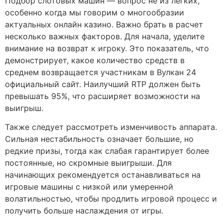
Подбор слотовых машин — вопрос не из легких,
особенно когда мы говорим о многообразии
актуальных онлайн казино. Важно брать в расчет
несколько важных факторов. Для начала, уделите
внимание на возврат к игроку. Это показатель, что
демонстрирует, какое количество средств в
среднем возвращается участникам в Вулкан 24
официальный сайт. Наилучший RTP должен быть
превышать 95%, что расширяет возможности на
выигрыш.
Также следует рассмотреть изменчивость аппарата.
Сильная нестабильность означает большие, но
редкие призы, тогда как слабая гарантирует более
постоянные, но скромные выигрыши. Для
начинающих рекомендуется останавливаться на
игровые машины с низкой или умеренной
волатильностью, чтобы продлить игровой процесс и
получить больше наслаждения от игры.