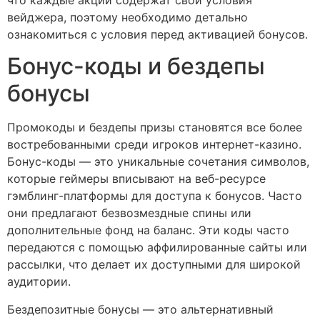
вейджера, поэтому необходимо детально
ознакомиться с условия перед активацией бонусов.
Бонус-коды и бездепы
бонусы
Промокоды и бездепы призы становятся все более
востребованными среди игроков интернет-казино.
Бонус-коды — это уникальные сочетания символов,
которые геймеры вписывают на веб-ресурсе
гэмблинг-платформы для доступа к бонусов. Часто
они предлагают безвозмездные спины или
дополнительные фонд на баланс. Эти коды часто
передаются с помощью аффилированные сайты или
рассылки, что делает их доступными для широкой
аудитории.
Бездепозитные бонусы — это альтернативный