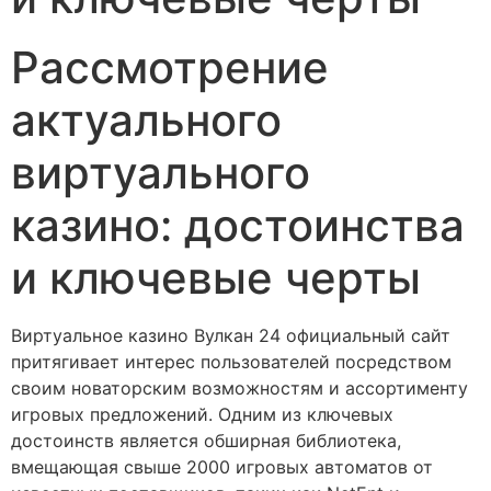
Рассмотрение
актуального
виртуального
казино: достоинства
и ключевые черты
Виртуальное казино Вулкан 24 официальный сайт
притягивает интерес пользователей посредством
своим новаторским возможностям и ассортименту
игровых предложений. Одним из ключевых
достоинств является обширная библиотека,
вмещающая свыше 2000 игровых автоматов от