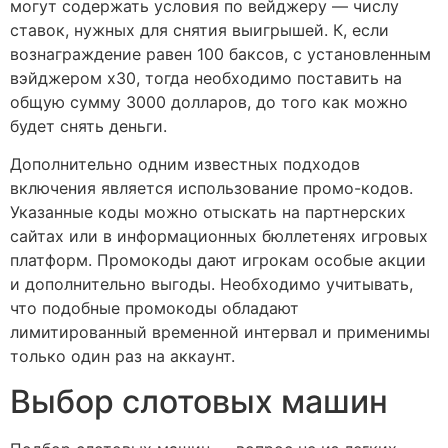
могут содержать условия по вейджеру — числу
ставок, нужных для снятия выигрышей. К, если
вознаграждение равен 100 баксов, с установленным
вэйджером x30, тогда необходимо поставить на
общую сумму 3000 долларов, до того как можно
будет снять деньги.
Дополнительно одним известных подходов
включения является использование промо-кодов.
Указанные коды можно отыскать на партнерских
сайтах или в информационных бюллетенях игровых
платформ. Промокоды дают игрокам особые акции
и дополнительно выгоды. Необходимо учитывать,
что подобные промокоды обладают
лимитированный временной интервал и применимы
только один раз на аккаунт.
Выбор слотовых машин