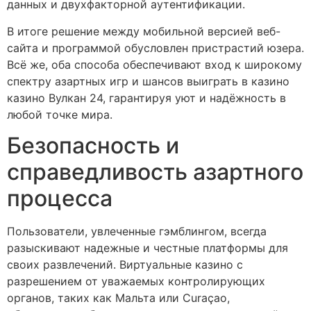
данных и двухфакторной аутентификации.
В итоге решение между мобильной версией веб-
сайта и программой обусловлен пристрастий юзера.
Всё же, оба способа обеспечивают вход к широкому
спектру азартных игр и шансов выиграть в казино
казино Вулкан 24, гарантируя уют и надёжность в
любой точке мира.
Безопасность и
справедливость азартного
процесса
Пользователи, увлеченные гэмблингом, всегда
разыскивают надежные и честные платформы для
своих развлечений. Виртуальные казино с
разрешением от уважаемых контролирующих
органов, таких как Мальта или Curaçao,