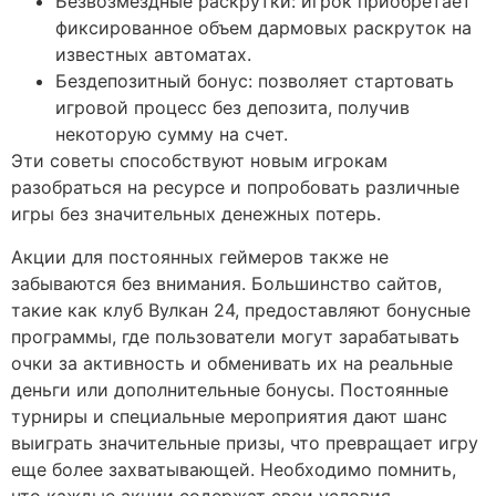
Безвозмездные раскрутки: игрок приобретает
фиксированное объем дармовых раскруток на
известных автоматах.
Бездепозитный бонус: позволяет стартовать
игровой процесс без депозита, получив
некоторую сумму на счет.
Эти советы способствуют новым игрокам
разобраться на ресурсе и попробовать различные
игры без значительных денежных потерь.
Акции для постоянных геймеров также не
забываются без внимания. Большинство сайтов,
такие как клуб Вулкан 24, предоставляют бонусные
программы, где пользователи могут зарабатывать
очки за активность и обменивать их на реальные
деньги или дополнительные бонусы. Постоянные
турниры и специальные мероприятия дают шанс
выиграть значительные призы, что превращает игру
еще более захватывающей. Необходимо помнить,
что каждые акции содержат свои условия