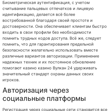
Биометрическая аутентификация, с учетом
считывание пальцевых отпечатков и лицевую
идентификацию, делается всё более
востребованной благодаря своей простоте и
достоверности. Она обеспечивает клиентам быстро
входить в свои профили без необходимости
помнить трудных кодов доступа. Всё же, следует
помнить, что для гарантирования предельной
безопасности желательно использовать вместе
различные вариантов авторизации. Применение
надежных техник и их постоянное обновление
помогают казино казино Вулкан 24 удерживать
значительный стандарт охраны данных своих
игроков.
Авторизация через
социальные платформы
Регистрация через социальные сети становится все