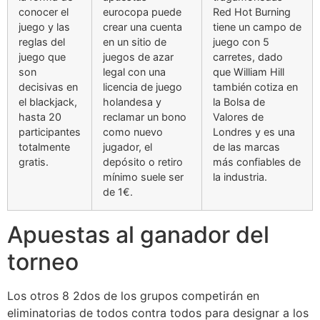
conocer el
eurocopa puede
Red Hot Burning
juego y las
crear una cuenta
tiene un campo de
reglas del
en un sitio de
juego con 5
juego que
juegos de azar
carretes, dado
son
legal con una
que William Hill
decisivas en
licencia de juego
también cotiza en
el blackjack,
holandesa y
la Bolsa de
hasta 20
reclamar un bono
Valores de
participantes
como nuevo
Londres y es una
totalmente
jugador, el
de las marcas
gratis.
depósito o retiro
más confiables de
mínimo suele ser
la industria.
de 1€.
Apuestas al ganador del
torneo
Los otros 8 2dos de los grupos competirán en
eliminatorias de todos contra todos para designar a los