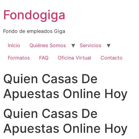
Ir
Fondogiga
al
contenido
Fondo de empleados Giga
Inicio
Quiénes Somos
Servicios
Formatos
FAQ
Oficina Virtual
Contacto
Quien Casas De
Apuestas Online Hoy
Quien Casas De
Apuestas Online Hoy