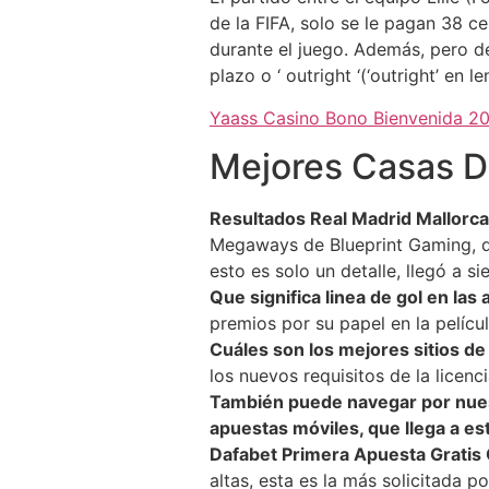
de la FIFA, solo se le pagan 38 ce
durante el juego. Además, pero d
plazo o ‘ outright ‘(‘outright’ en
Yaass Casino Bono Bienvenida 20
Mejores Casas D
Resultados Real Madrid Mallorca
Megaways de Blueprint Gaming, d
esto es solo un detalle, llegó a 
Que significa linea de gol en las
premios por su papel en la pelícu
Cuáles son los mejores sitios de 
los nuevos requisitos de la licen
También puede navegar por nuest
apuestas móviles, que llega a es
Dafabet Primera Apuesta Gratis 
altas, esta es la más solicitada p