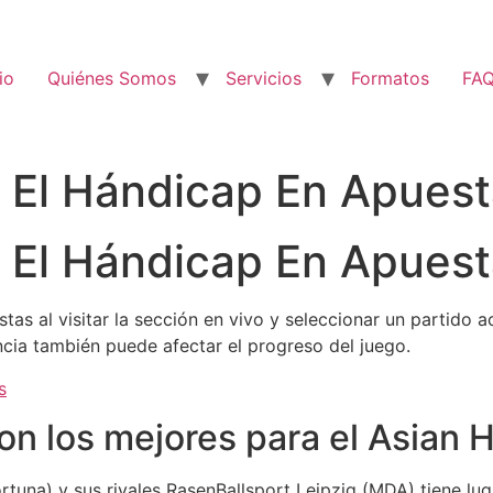
io
Quiénes Somos
Servicios
Formatos
FA
a El Hándicap En Apues
a El Hándicap En Apues
stas al visitar la sección en vivo y seleccionar un partido 
ncia también puede afectar el progreso del juego.
s
n los mejores para el Asian 
(Fortuna) y sus rivales RasenBallsport Leipzig (MDA) tiene 