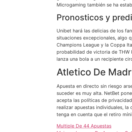
Microgaming también se ha estab
Pronosticos y pred
Unibet hará las delicias de los fa
situaciones excepcionales, algo 
Champions League y la Coppa Itali
probabilidad de victoria de THW Ki
lanza una bola a un recipiente cir
Atletico De Madr
Apuesta en directo sin riesgo ars
suceder es muy alta. NetBet pone
acepta las políticas de privacida
realizar apuestas individuales, l
tenga en cuenta que el retiro mín
Multiple De 44 Apuestas