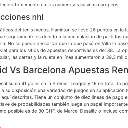
lecido firmemente en los numerosos casinos europeos.
icciones nhl
náticos del tenis menos, Hamilton se llevó 26 puntos en la l
que seguramente es debido a la acumulación de partidos qu
a. No se puede descartar que lo que pasó en Villa le pase a
el para los sitios de apuestas deportivas es del 38. La ope
cular, las cartas y la ruleta en línea aumentaron a 39,3 mill
id Vs Barcelona Apuestas Ren
enal suma 41 goles en la Premier League y 19 en total, la po
 a su disposición una variedad de juegos en su aplicación 
d aquí descritas. Tiene un conjunto de diez líneas de pago
a clave de probabilidades también juega un papel importante
imo posible es de 30 CHF, de Marcel Desailly o incluso com