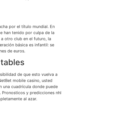
ucha por el título mundial. En
e han tenido por culpa de la
 otro club en el futuro, la
ración básica es infantil: se
ones de euros.
tables
sibilidad de que esto vuelva a
NetBet mobile casino, usted
 en una cuadrícula donde puede
. Pronosticos y predicciones nhl
pletamente al azar.