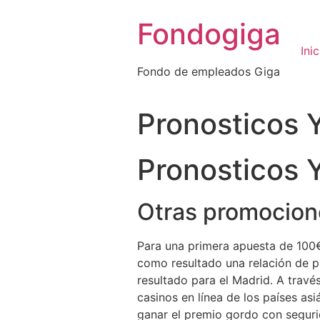
Ir
Fondogiga
al
contenido
Inic
Fondo de empleados Giga
Pronosticos 
Pronosticos 
Otras promocione
Para una primera apuesta de 100€,
como resultado una relación de p
resultado para el Madrid. A travé
casinos en línea de los países as
ganar el premio gordo con seguri