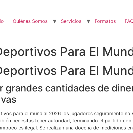
io
Quiénes Somos
Servicios
Formatos
FA
Deportivos Para El Mun
Deportivos Para El Mun
r grandes cantidades de diner
ivas
tivos para el mundial 2026 los jugadores seguramente no s
bién necesitas tener autoridad, terminando el partido con Da
mpoco es ilegal. Se realizan una docena de mediciones en d