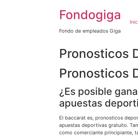
Ir
Fondogiga
al
contenido
Inic
Fondo de empleados Giga
Pronosticos 
Pronosticos 
¿Es posible gana
apuestas deport
El baccarat es, pronosticos depor
apuestas deportivas gratuito. Tam
como comerciante principiante, ta