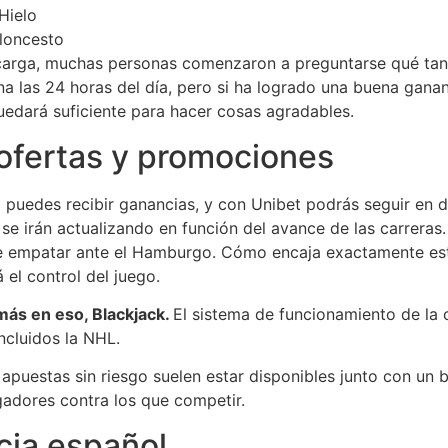
Hielo
loncesto
carga, muchas personas comenzaron a preguntarse qué tan 
na las 24 horas del día, pero si ha logrado una buena gananc
quedará suficiente para hacer cosas agradables.
ofertas y promociones
no puedes recibir ganancias, y con Unibet podrás seguir en d
se irán actualizando en función del avance de las carreras
de empatar ante el Hamburgo. Cómo encaja exactamente est
 el control del juego.
más en eso, Blackjack.
El sistema de funcionamiento de la 
ncluidos la NHL.
 apuestas sin riesgo suelen estar disponibles junto con un
gadores contra los que competir.
cia español