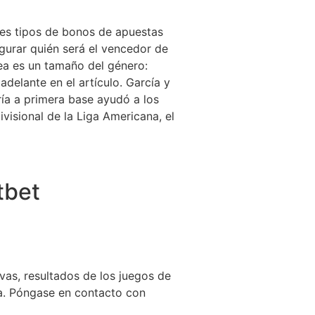
tes tipos de bonos de apuestas
egurar quién será el vencedor de
nea es un tamaño del género:
delante en el artículo. García y
ía a primera base ayudó a los
visional de la Liga Americana, el
tbet
vas, resultados de los juegos de
a. Póngase en contacto con