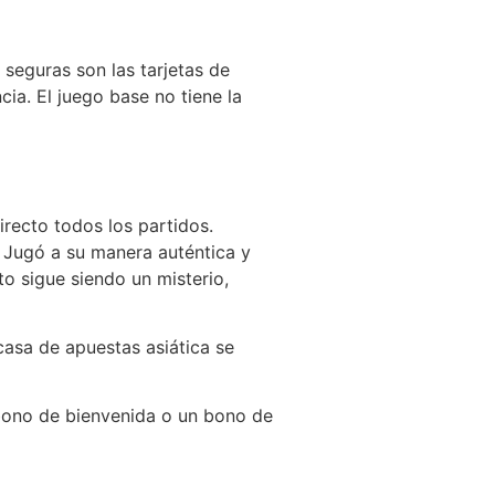
seguras son las tarjetas de
ia. El juego base no tiene la
irecto todos los partidos.
. Jugó a su manera auténtica y
o sigue siendo un misterio,
casa de apuestas asiática se
 bono de bienvenida o un bono de