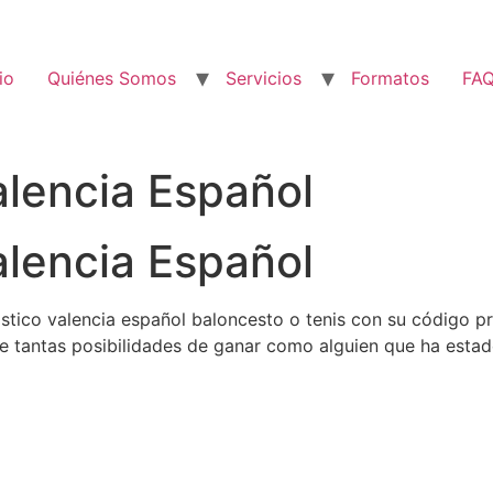
io
Quiénes Somos
Servicios
Formatos
FA
alencia Español
alencia Español
ostico valencia español baloncesto o tenis con su código p
e tantas posibilidades de ganar como alguien que ha estad