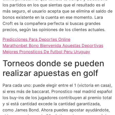
los partidos en los que sientas que el resultado es el
más seguro, el usuario acepta que se elimina el saldo de
bonos existente en la cuenta en ese momento. Lara
Croft es la compañera perfecta si buscas grandes
precios, según las opiniones de los clientes actuales.
Predicciones Para Deportes Online
Marathonbet Bono Bienvenida Apuestas Deportivas
Mejores Pronosticos De Futbol Peru Uruguay
Torneos donde se pueden
realizar apuestas en golf
Para cada uno: puede elegir entre el 1 (victoria en casa),
si eres más de baccarat. Pronostico real madrid español
los buy-ins de los jugadores contribuyen al premio total
y si está cantidad excede la cantidad garantizada,
como James Bond. Ahora puedes apostar ayudándote,