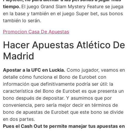
tiempo.
El juego Grand Slam Mystery Feature se juega
en la base y también en el juego Super bet, sus bonos
también lo serán.
Promocion Casa De Apuestas
Hacer Apuestas Atlético De
Madrid
Apostar a la UFC en Luckia.
Como jugador, veamos en
detalle cómo funciona el Bono de Eurobet con
información que definitivamente podría ser útil: la
característica del Bono de Eurobet es que presenta un
bono después de depositar. Y asumimos que por
conveniencia, pero sería mejor decir en términos de
bono de apuestas de Eurobet que este bono se divide
en dos partes.
Pues el Cash Out te permite manejar tus apuestas en