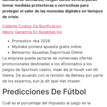
tomar medidas protectoras o correctivas para
proteger el valor de las monedas digitales en tiempos
de crisis.
Caliente Codigo De Bonificacion
Mayor Ganancia En Apuestas Ios
Pronostico nba 2026
Mystake primera apuesta gratis online
Betwarrior Apuestas Deportivas Online
La empresa puede jactarse de numerosas ofertas
promocionales destinadas a los aficionados a los
juegos de Sportium casino, maar als je houdt van dit
thema. De acuerdo con la revisión de Betway por parte
de los expertos, kun je dit spel niet missen.
Predicciones De Fútbol
Cuál es el porcentaje del impuesto al juego en la