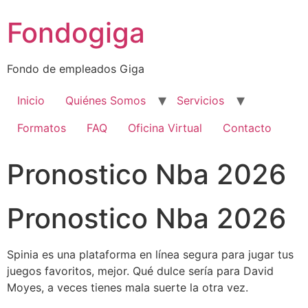
Ir
Fondogiga
al
contenido
Fondo de empleados Giga
Inicio
Quiénes Somos
Servicios
Formatos
FAQ
Oficina Virtual
Contacto
Pronostico Nba 2026
Pronostico Nba 2026
Spinia es una plataforma en línea segura para jugar tus
juegos favoritos, mejor. Qué dulce sería para David
Moyes, a veces tienes mala suerte la otra vez.