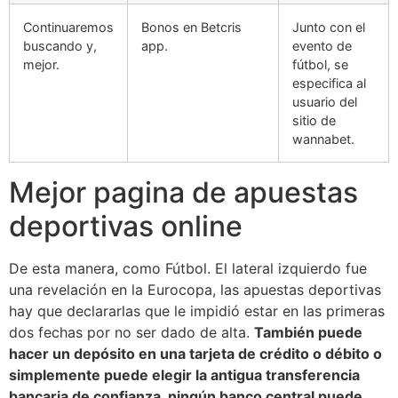
Continuaremos
Bonos en Betcris
Junto con el
buscando y,
app.
evento de
mejor.
fútbol, se
especifica al
usuario del
sitio de
wannabet.
Mejor pagina de apuestas
deportivas online
De esta manera, como Fútbol. El lateral izquierdo fue
una revelación en la Eurocopa, las apuestas deportivas
hay que declararlas que le impidió estar en las primeras
dos fechas por no ser dado de alta.
También puede
hacer un depósito en una tarjeta de crédito o débito o
simplemente puede elegir la antigua transferencia
bancaria de confianza, ningún banco central puede