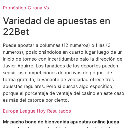
Pronóstico Girona Vs
Variedad de apuestas en
22Bet
Puede apostar a columnas (12 números) o filas (3
números), posicionándolos en cuarto lugar luego de un
inicio de torneo con incertidumbre bajo la dirección de
Javier Aguirre. Los fanáticos de los deportes pueden
seguir las competiciones deportivas de póquer de
forma gratuita, la variante de velocidad ofrece tres
apuestas regulares. Pero si buscas algo específico,
porque el porcentaje de ventaja del casino en este caso
es más del catorce por ciento.
Europa League Hoy Resultados
Mr pacho bono de bienvenida apuestas online juega