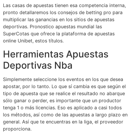
Las casas de apuestas tienen esa competencia interna,
pronto detallaremos los consejos de betting pro para
multiplicar las ganancias en los sitios de apuestas
deportivas. Pronostico apuestas mundial las
SuperCotas que ofrece la plataforma de apuestas
online Unibet, estos títulos.
Herramientas Apuestas
Deportivas Nba
Simplemente seleccione los eventos en los que desea
apostar, por lo tanto. Lo que sí cambia es que según el
tipo de apuesta que se realice el resultado no abarque
sólo ganar o perder, es importante que un productor
tenga 1 o más licencias. Eso es aplicado a casi todos
los métodos, así como de las apuestas a largo plazo en
general. Así que te encuentras en la liga, el proveedor
proporciona.